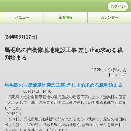
ログイン
メニュー
新着情報
カレンダー
[24年05月17日]
馬毛島の自衛隊基地建設工事 差し止め求める裁
判始まる
12:25 by やぽねしあ
[ニュース]
馬毛島の自衛隊基地建設工事 差し止め求める裁判始まる
05月14日 NHK
馬毛島で進む自衛隊基地の港湾施設の建設工事によって漁業権を侵害
されたとして、地元の漁業者が国に工事の差し止めを求める裁判が始ま
りました。
（中略））
１４日、鹿児島地方裁判所で開かれた初めての裁判で、原告の濱田純
男さんは「『宝の島』である馬毛島の漁場や地域のつながりを奪われ、
怒りや悲しみを感じる」と訴えました。