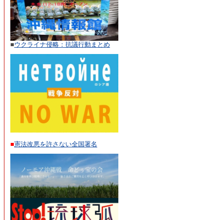
■
ウクライナ侵略：抗議行動まとめ
■
憲法改悪を許さない全国署名