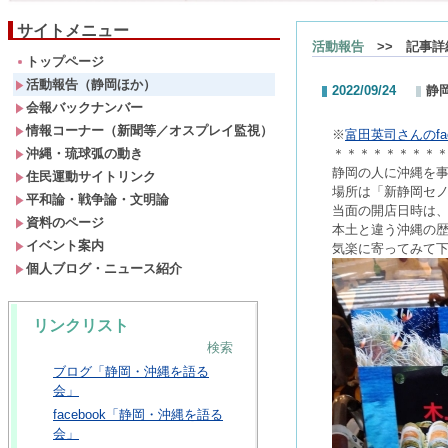
サイトメニュー
活動報告
>> 記事詳
トップページ
活動報告（静岡ほか）
2022/09/24
静
会報バックナンバー
情報コーナー（新聞等／オスプレイ監視）
※
富田英司さんのfac
沖縄・琉球弧の動き
＊＊＊＊＊＊＊＊
静岡の人に沖縄を
住民運動サイトリンク
場所は「新静岡セ
平和論・戦争論・文明論
当面の開店日時は
資料のページ
本土と違う沖縄の
イベント案内
気楽に寄ってみて
個人ブログ・ニュース紹介
リンクリスト
検索
ブログ「静岡・沖縄を語る
会」
facebook「静岡・沖縄を語る
会」