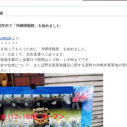
細
岡市内で「沖縄情報館」を始めました
ebook
より
＊＊＊＊＊＊
事を知ってもらうために「沖縄情報館」を始めました。
ノバ」の近くで、北街道通りにあります。
、毎週木曜日と金曜日で時間は１２時～１８時までです。
歴史や自然について、また辺野古新基地建設に関する資料や沖縄米軍基地の現
下さい！