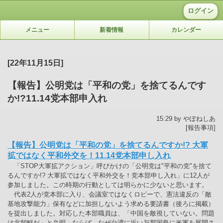
ログイン
メニュー
新着情報
カレンダー
[22年11月15日]
【報告】公明党は「平和の党」を捨てるんです
か!?11.14党本部申入れ
15:29 by やぽねしあ
[報告事項]
【報告】公明党は「平和の党」を捨てるんですか!? 大軍
拡ではなく平和外交を！11.14党本部申し入れ
「STOP大軍拡アクション」呼びかけの「公明党は"平和の党"を捨て
るんですか!? 大軍拡ではなく平和外交を！党本部申し入れ」に12人が
参加しました。この時期の行動としては明らかに少ないと思います。
代表2人が党本部に入り、会議室ではなくロビーで、憲法違反の「敵
基地攻撃能力」保有などに加担しないよう求める要請書（後ろに掲載）
を提出しました。対応した本部職員は、「中国を敵視していない。問題
は北朝鮮だ」と弁明。ならば、なぜ台湾に近い与那国島に米軍を展開さ