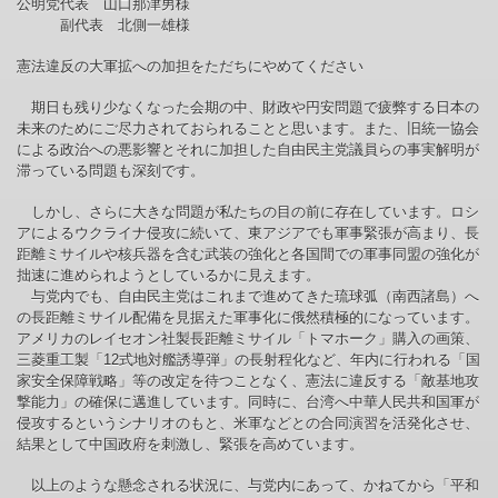
公明党代表 山口那津男様
副代表 北側一雄様
憲法違反の大軍拡への加担をただちにやめてください
期日も残り少なくなった会期の中、財政や円安問題で疲弊する日本の
未来のためにご尽力されておられることと思います。また、旧統一協会
による政治への悪影響とそれに加担した自由民主党議員らの事実解明が
滞っている問題も深刻です。
しかし、さらに大きな問題が私たちの目の前に存在しています。ロシ
アによるウクライナ侵攻に続いて、東アジアでも軍事緊張が高まり、長
距離ミサイルや核兵器を含む武装の強化と各国間での軍事同盟の強化が
拙速に進められようとしているかに見えます。
与党内でも、自由民主党はこれまで進めてきた琉球弧（南西諸島）へ
の長距離ミサイル配備を見据えた軍事化に俄然積極的になっています。
アメリカのレイセオン社製長距離ミサイル「トマホーク」購入の画策、
三菱重工製「12式地対艦誘導弾」の長射程化など、年内に行われる「国
家安全保障戦略」等の改定を待つことなく、憲法に違反する「敵基地攻
撃能力」の確保に邁進しています。同時に、台湾へ中華人民共和国軍が
侵攻するというシナリオのもと、米軍などとの合同演習を活発化させ、
結果として中国政府を刺激し、緊張を高めています。
以上のような懸念される状況に、与党内にあって、かねてから「平和