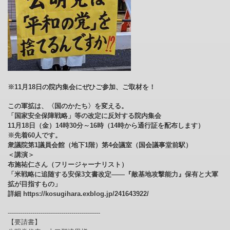
※11月18日の院内集会にぜひご参加、ご取材を！
この軍拡は、〈国のかたち〉を変える。
「国家安全保障戦略」等の改定に反対する院内集会
11月18日（金）14時30分～16時（14時から通行証を配布します）
※先着60人です。
衆議院第1議員会館（地下1階）第4会議室（国会議事堂前駅）
＜講演＞
布施祐仁さん（フリージャーナリスト）
「米戦略に追随する安保3文書改定――『敵基地攻撃能力』保有と大軍
拡が目指すもの」
詳細 https://kosugihara.exblog.jp/241643922/
---------------------------------------------
【要請書】