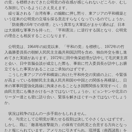
の党」を標榜されてきた公明党の存在感が感じられないどころか、むし
ろ加担しているようにさえ見えます。
繰り返される「台湾有事」の煽動に押し黙り、東アジアの平和構築と
いう従来の公明党の立場を採る意志すらなくなっているのでしょうか。
「防衛費の5年での倍増」という異常な大軍拡がまかり通れば、日本
は大規模な軍事力を持った、「平和憲法」に逆行する国となり、公明党
の理念とも相反することになります。
公明党は、1964年の結党以来、「平和の党」を標榜し、1972年の竹
入義勝委員長の朝鮮人民民主主義共和国訪問を含め、独自外交を推し進
めてきた実績があります。1972年に田中角栄総理が訪中して毛沢東主席
と会い、日中首脳会談が成立した際も、事前に竹入委員長が訪中しお膳
立てをした事実があることはご承知のはずです。
こうした東アジアの平和構築に向けた平和外交の実績の上に、今緊張
が高まっている朝鮮民主主義人民共和国や中国との関係を再構築し、日
米の軍事同盟強化路線に拘束されることなき国際関係を実現すべく、自
由民主党にも働きかけるべきではないでしょうか。ピョンヤンや北京の
リーダー達とも密に語り合い、緊張を解きほぐすべきではないでしょう
か。
状況は戦争のほんの一歩手前かもしれません。
今、与党として公明党が果たせる役割は決して小さくないはずです。
しかし、既に「敵基地攻撃能力」の保有で自民党と合意する方向となっ
たと報じられています。アメリカに引きずられ、琉球弧（南西諸島）を