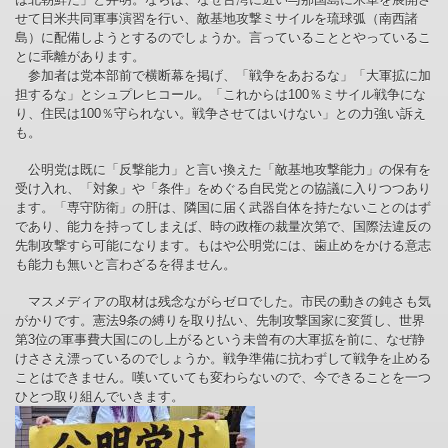
せて日米共同軍事演習を行い、敵基地攻撃ミサイルを琉球弧（南西諸
島）に配備しようとするのでしょうか。言っていることとやっているこ
とに乖離があります。
参加者は党本部前で横断幕を掲げ、「戦争をあおるな」「大軍拡に加
担するな」とシュプレヒコール。「これからは100％ミサイル戦争にな
り、住民は100％守られない。戦争させてはいけない」との力強い訴え
も。
公明党は既に「反撃能力」と言い換えた「敵基地攻撃能力」の保有を
受け入れ、「対象」や「条件」をめぐる自民党との協議に入りつつあり
ます。「専守防衛」の肝は、隣国に届く武器自体を持たないことのはず
であり、能力を持ってしまえば、時の政権の裁量次第で、国際法違反の
先制攻撃すら可能になります。もはや公明党には、歯止めをかける意志
も能力も無いと言わざるを得ません。
マスメディアの取材は残念ながらゼロでした。市民の動きの鈍さも気
がかりです。憲法9条の縛りを取り払い、先制攻撃国家に変質し、世界
第3位の軍事費大国にのし上がるという未曾有の大軍拡を前に、なぜ静
けささえ漂っているのでしょうか。戦争準備に抗わずして戦争を止める
ことはできません。嘆いていても変わらないので、今できることを一つ
ひとつ取り組んでいきます。