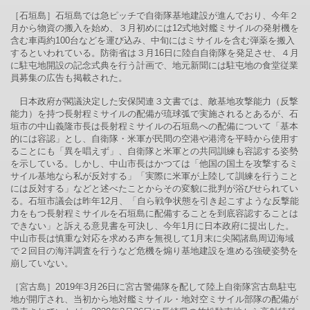
［石垣島］石垣島では急ピッチで自衛隊基地建設が進んでおり、今年２
月から物資の搬入を始め、３月初めには12式地対艦ミサイルの発射機を
含む車両約100台などを運び込み、中旬にはミサイルを含む弾薬を搬入
するといわれている。防衛省は３月16日に陸自自衛隊を発足させ、４月
に駐屯地開設の記念式典を行う計画で、地元新聞には駐屯地の食堂従業
員募集の広告も掲載された。
日本政府が閣議決定した安保関連３文書では、敵基地攻撃能力（反撃
能力）を持つ長射程ミサイルの配備が琉球弧で実施されるとあるが、石
垣市の中山義隆市長は長射程ミサイルの石垣島への配備について「基本
的には容認」とし、自衛隊・米軍が民間の空港や港湾を平時から使用す
ることにも「異を唱えず」、自衛隊と米軍との共同訓練も容認する姿勢
を示している。しかし、中山市長はかつては「他国の国土を攻撃するミ
サイル基地なら私が反対する」「実際に米軍が上陸して訓練を行うこと
には反対する」などと述べたことからその変貌に批判が浴びせられてい
る。石垣市議会は昨年12月、「自ら戦争状態を引き起こすような反撃能
力をもつ長射程ミサイルを石垣島に配備することを到底容認することは
できない」と訴える意見書を可決し、今年1月に日本政府に提出した。
中山市長は慎重な対応を求める声を無視して1月末に尖閣諸島周辺海域
で２回目の海洋調査を行うなど危機を煽り基地建設を進める強硬姿勢を
崩していない。
［宮古島］2019年3月26日に宮古警備隊を配して陸上自衛隊宮古島駐屯
地が開庁され、当初から地対艦ミサイル・地対空ミサイル部隊の配備が