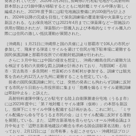
発表されていたが、2020年3月26日に長崎県の竹松駐屯地から高射特科
群本部および1個中隊が移駐するとともに地対艦ミサイル中隊が新しく
編成された。2023年度予算には駐屯地施設整備に約100億円が計上さ
れ、2024年以降の完成を目指して保良訓練場の覆道射場や火薬庫などが
新設される。なお保良地区では2021年4月までに弾薬庫など一部施設の
供用が開始されたが、弾薬類の一部搬入および本格的なミサイル搬入の
際には住民の激しい抵抗運動が展開された。
［沖縄島］１月21日に沖縄県と国の共催により那覇市で106人の市民が
参加して、飛来する弾道ミサイルを避けて住民が地下駐車場に避難する
国民保護訓練と那覇市役所での初動対処訓練が行われた。
さらに３月中旬には中国の侵攻を想定し、沖縄の離島住民の避難方法
を検証する初の大規模な図上訓練が計画されており、与那国町・石垣
市・宮古島市・多良間村・竹富町の５市町村が参加する。訓練では観光
客を含めた約12万人が九州に避難することを想定している。
前者の国民保護訓練に対しては、突然の発表にも拘わらず訓練に反対
する市民が５日前から市役所前に集まり「危機を煽るミサイル避難訓練
は即刻中止を」と訴えた。
高射特科連隊中隊などが駐屯する陸上自衛隊勝連分屯地（うるま市）
には2023年度中に「第７地対艦ミサイル連隊（仮称）」の本部を新設
し、指揮下にミサイル中隊を配備する計画がある。これに対し、「ミサ
イル配備から命を守るうるま市民の会」はミサイル配備に反対する運動
を展開している。また、辺野古新基地を造らせないオール沖縄会議は３
月中旬まで「辺野古新基地建設の断念を求める国会請願署名活動」を行
っており、2月12日には「台湾有事」を起こさせない・沖縄対話プロジ