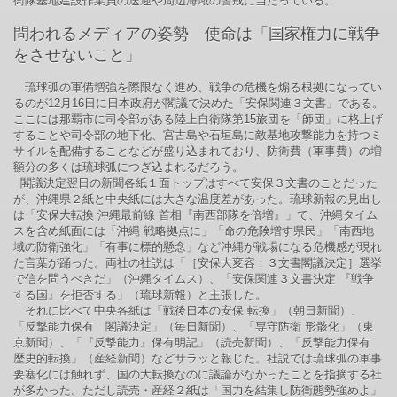
衛隊基地建設作業員の送迎や周辺海域の警戒に当たっている。
問われるメディアの姿勢 使命は「国家権力に戦争
をさせないこと」
琉球弧の軍備増強を際限なく進め、戦争の危機を煽る根拠になってい
るのが12月16日に日本政府が閣議で決めた「安保関連３文書」である。
ここには那覇市に司令部がある陸上自衛隊第15旅団を「師団」に格上げ
することや司令部の地下化、宮古島や石垣島に敵基地攻撃能力を持つミ
サイルを配備することなどが盛り込まれており、防衛費（軍事費）の増
額分の多くは琉球弧につぎ込まれるだろう。
閣議決定翌日の新聞各紙１面トップはすべて安保３文書のことだった
が、沖縄県２紙と中央紙には大きな温度差があった。琉球新報の見出し
は「安保大転換 沖縄最前線 首相『南西部隊を倍増』」で、沖縄タイム
スを含め紙面には「沖縄 戦略拠点に」「命の危険増す県民」「南西地
域の防衛強化」「有事に標的懸念」など沖縄が戦場になる危機感が現れ
た言葉が踊った。両社の社説は「［安保大変容：３文書閣議決定］選挙
で信を問うべきだ」（沖縄タイムス）、「安保関連３文書決定 『戦争
する国』を拒否する」（琉球新報）と主張した。
それに比べて中央各紙は「戦後日本の安保 転換」（朝日新聞）、
「反撃能力保有 閣議決定」（毎日新聞）、「専守防衛 形骸化」（東
京新聞）、「『反撃能力』保有明記」（読売新聞）、「反撃能力保有
歴史的転換」（産経新聞）などサラッと報じた。社説では琉球弧の軍事
要塞化には触れず、国の大転換なのに議論がなかったことを指摘する社
が多かった。ただし読売・産経２紙は「国力を結集し防衛態勢強めよ」