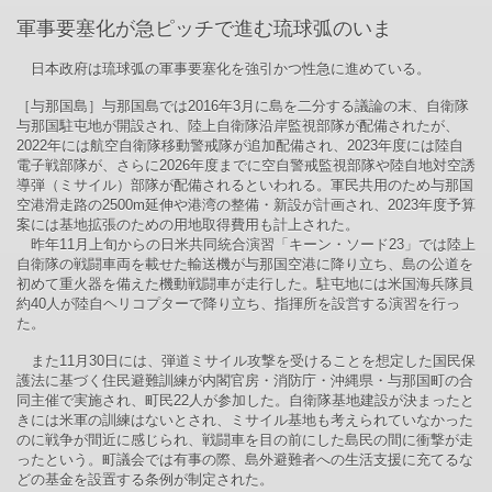
軍事要塞化が急ピッチで進む琉球弧のいま
日本政府は琉球弧の軍事要塞化を強引かつ性急に進めている。
［与那国島］与那国島では2016年3月に島を二分する議論の末、自衛隊
与那国駐屯地が開設され、陸上自衛隊沿岸監視部隊が配備されたが、
2022年には航空自衛隊移動警戒隊が追加配備され、2023年度には陸自
電子戦部隊が、さらに2026年度までに空自警戒監視部隊や陸自地対空誘
導弾（ミサイル）部隊が配備されるといわれる。軍民共用のため与那国
空港滑走路の2500m延伸や港湾の整備・新設が計画され、2023年度予算
案には基地拡張のための用地取得費用も計上された。
昨年11月上旬からの日米共同統合演習「キーン・ソード23」では陸上
自衛隊の戦闘車両を載せた輸送機が与那国空港に降り立ち、島の公道を
初めて重火器を備えた機動戦闘車が走行した。駐屯地には米国海兵隊員
約40人が陸自ヘリコプターで降り立ち、指揮所を設営する演習を行っ
た。
また11月30日には、弾道ミサイル攻撃を受けることを想定した国民保
護法に基づく住民避難訓練が内閣官房・消防庁・沖縄県・与那国町の合
同主催で実施され、町民22人が参加した。自衛隊基地建設が決まったと
きには米軍の訓練はないとされ、ミサイル基地も考えられていなかった
のに戦争が間近に感じられ、戦闘車を目の前にした島民の間に衝撃が走
ったという。町議会では有事の際、島外避難者への生活支援に充てるな
どの基金を設置する条例が制定された。