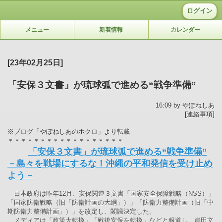
ログイン
メニュー
新着情報
カレンダー
[23年02月25日]
「安保３文書」が琉球弧で進める“戦争準備”
16:09 by やぽねしあ
[連絡事項]
※ブログ「やぽねしあのホクロ」より転載
＊＊＊＊＊＊＊＊＊＊＊＊＊＊＊＊＊＊
「安保３文書」が琉球弧で進める“戦争準備”
－島々を戦場にするな！沖縄の平和発信を受け止め
よう－
日本政府は昨年12月、安保関連３文書「国家安全保障戦略（NSS）」
「国家防衛戦略（旧「防衛計画の大綱」）」「防衛力整備計画（旧「中
期防衛力整備計画」）」を改定し、閣議決定した。
メディアは「政策大転換」「戦後安保を転換」などと報道し、岸田文