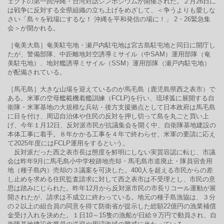
ェクトの第一回沖縄・台湾対話シンポジウムが開催された。２月26日に
は戦争に反対する全県組織の立ち上げをめざして、＜争うよりも愛しな
さい「島々を戦場にするな！ 沖縄を平和発信の場に！」 2・26緊急集
会＞が開かれる。
［奄美大島］奄美駐屯地・瀬戸内駐屯地は宮古島駐屯地と同日に開庁し
たが、警備部隊、中距離地対空誘導ミサイル（中SAM）運用部隊（奄
美駐屯地）、地対艦誘導ミサイル（SSM）運用部隊（瀬戸内駐屯地）
が配備されている。
［馬毛島］大きな山場を迎えているのが馬毛島（鹿児島県西之表市）で
ある。米軍の空母艦載機着艦訓練（FCLP)を行い、琉球弧に展開する自
衛隊・米軍基地の大規模な兵站・後方支援拠点として日本政府は馬毛島
に目を付け、周辺自治体や住民の反対を押し切って島を丸ごと買い上
げ、今年１月12日、反対派市民が抗議集会を開く中、自衛隊基地建設の
本体工事に着手。８年かかる工事を４年で終わらせ、米軍の要請に応え
て2025年度にはFCLP運用をするという。
反対派だった西之表市長は態度を鮮明にしない実質容認に転じ、市議
会は昨年9月に馬毛島小中学校跡地売却・馬毛島市道廃止・隊員宿舎用
地（種子島内）売却の３議案を可決した。400人を超える市民からの差
し止めを求める住民監査請求に対して西之表市は不受理とし、市民の意
思は踏みにじられた。昨年12月から反対派市民の市長リコール運動が展
開されたが、請求は不成立に終わっている。地元の種子島漁協は、３分
の２以上の組合員の同意を得て防衛省が提示した総額22億円の漁業補償
金受け入れを決めた。１日10～15隻の漁船が日給９万円で動員され、自