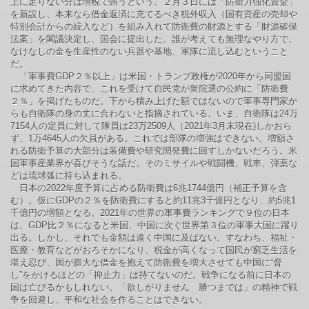
上に足りない分は増税で賄うという。２月３日には「防衛力強化資金」
を新設し、本来なら借金返済に充てるべき税外収入（国有資産の売却や
特別会計からの繰入など）を組み入れて防衛費の財源とする「財源確保
法案」を閣議決定し、国会に提出した。誰が考えても無理なやり方で、
なけなしの金を生産性のない兵器や基地、軍隊に流し込むということ
だ。
「軍事費GDP２％以上」は米国・トランプ政権が2020年から同盟国
に求めてきた内容で、これを受けて自民党が衆院選の公約に「防衛費
２％」を掲げたものだ。下から積み上げた額ではないので軍事専門家か
らも自衛隊の身の丈に合わないと指摘されている。いま、自衛隊は24万
7154人の定員に対して隊員は23万2509人（2021年3月末現在)しかおら
ず、1万4645人の欠員がある。これでは部隊の増強はできない。増額さ
れる防衛予算の大部分は装備費や研究開発費に回すしかないだろう。米
国軍事産業界が喜びそうな話だ。そのミサイルや戦闘機、戦車、弾薬な
どは琉球弧に持ち込まれる。
日本の2022年度予算に占める防衛費は6兆1744億円（補正予算を含
む）。仮にGDPの２％を防衛費にすると約11兆3千億円となり、約5兆1
千億円の増額となる。2021年の世界の軍事費ランキングで９位の日本
は、GDP比２％になると米国、中国に次ぐ世界第３位の軍事大国に躍り
出る。しかし、それでも金額は遠く中国に及ばない。すなわち、福祉・
医療・教育などがおろそかになり、税金が高くなって国民が窮乏生活を
堪え忍び、国が膨大な借金を抱えて防衛費を増大させても中国に“脅
し”をかけるほどの「抑止力」は持てないのだ。戦争になる前に日本の
国は亡びるかもしれない。「欲しがりません 勝つまでは」の精神で戦
争を回避し、平和な社会を作ることはできない。