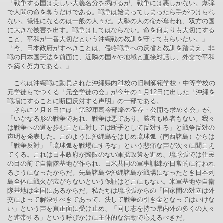
「戦争する国は美しい大義名分を掲げるが、戦争には悪しかない。爆弾
で人間の命を奪うだけである。戦争は始まってしまったら手がつけられ
ない。犠牲になるのは一般の人々だ。大勢の人の命が奪われ、双方の国
に大きな被害を出す。戦争はしてはならない。命を何よりも大切にする
こと、平和が一番大切だという沖縄戦の教訓を守ってもらいたい。」
「今、日本政府がすべきことは、侵略戦争への反省と教訓を踏まえ、非
戦の日本国憲法を前面に、近隣の国々や地域と直接対話し、外交で平和
を築く努力である。」
これは沖縄戦に動員された沖縄県内21校の旧制師範学校・中等学校の
元学徒らでつくる「元全学徒の会」が今年の１月12日に出した「沖縄を
戦場にすることに断固反対する声明」の一部である。
さらに２月６日には「第32軍司令部壕の保存・公開を求める会」が、
「いかなる形の戦争であれ、戦争は悪であり、勝者も敗者もない。我々
は戦争への道を歩むことに対しては断乎として反対する」と戦争反対の
声明を発表した。このように沖縄島をはじめ琉球弧（南西諸島）からは
「戦争反対」「琉球弧を戦場にするな」という悲痛な声が次々に聞こえ
てくる。これは日本政府が際限のない軍拡政策を進め、琉球弧では住民
の目の前で自衛隊基地が作られ、日米共同の軍事訓練が日常的に行われ
るようになったからだ。先島諸島や沖縄諸島が戦場になったとき日本列
島全体に戦火が広がらないという保証はどこにもない。米軍基地や自衛
隊基地は全国にあるからだ。私たちは琉球弧からの「国家間の対立は外
交によって解決すべきであって、決して戦争の引き金となってはいけな
い」という声を真正面に受け止め、「同じ志を持つ県内外の多くの人々
と連帯する」という呼びかけに主体的な活動で応えるべきだ。