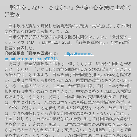
「戦争をしない・させない」沖縄の心を受け止めて
活動を
日本政府の憲法を無視した防衛政策の大転換・大軍拡に対して平和外
交を求める政策提言も相次いでいる。
日米や東アジアの外交の多様化を図る民間シンクタンク「新外交イニ
シアティブ（ND）」は昨年11月28日、「戦争を回避せよ」とする政策
提言を発表した。
◎政策提言「戦争を回避せよ」
https://www.nd-
initiative.org/research/11342/
提言は「安全保障政策の目標は、何よりもまず、戦禍から国民を守る
こと」であり、「いかにして戦争を回避するかを活発に論じることこそ
政治の使命」と主張する。日本政府は日米同盟と抑止力の強化を掲げる
が、日本は同盟国から見捨てられるか、同盟国の戦争に巻き込まれるか
という「同盟のジレンマ」に直面。台湾有事に際しては、日本が米国に
加担すれば中国との戦争に巻き込まれ、中立の姿勢をとれば日米同盟は
崩壊するということだ。提言は、日本独自の外交戦略が必要で、例え
ば、米国に対しては、米軍の日本からの直接出撃が事前協議で必ずしも
「YES」ではないことを伝えて過度の対立姿勢をいさめ、台湾に対して
は、交流を維持しながら過度な分離独立の姿勢をとらないよう説得し、
中国に対しては、台湾への安易な武力行使に対しては国際的な反発が中
国を窮地に追い込むことを諭し、日本の軍事面での米国支援を伝えなが
らも台湾の一方的な独立の動きは支持しないことを明確に示すことで自
制を求めることができるという。いかに困難であっても戦争を避けなけ