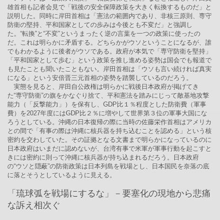
雄首相も記者会見で「戦後の安全保障政策を大きく転換するものだ」と
説明した。同時に岸田首相は「憲法の範囲内であり、非核三原則、専守
防衛の堅持、平和国家としての歩みは今後とも不変だ」と強調し
た。“転換”と“不変”というまったく逆の言葉を一つの政策に使ったの
だ。これは明らかに矛盾する。どちらかがウソということになるが、誰
でもわかるように後者がウソである。政府が本気で「専守防衛を堅持」
「平和国家として歩む」という政策を推し進める姿勢は国会でも報道で
も見たことも聞いたこともない。岸田首相は「ウソも言い続ければ真実
になる」という安倍晋三元首相の姿勢を踏襲しているのだろう。
実態を見ると、岸田自公政権は明らかに戦後日本政府が掲げてき
た“専守防衛”の旗をかなぐり捨て、平和憲法を踏みにじって敵基地攻撃
能力（「反撃能力」）を保有し、GDP比１％程度とした防衛費（軍事
費）を2027年度にはGDP比２％に増やして世界第３位の軍事大国にな
ろうとしている。沖縄の日本復帰の際に当時の佐藤栄作首相はアメリカ
との間で「有事の際は沖縄に核兵器を持ち込むことを認める」という核
密約を交わしていた。その証拠となる文書まで明らかになっているのに
日本政府はいまだに認めないが、台湾有事で米軍が軍事行動を起こすと
きには密約に則って沖縄に核兵器が持ち込まれるだろう。日本政府
の“ウソと隠蔽”の防衛政策は日本列島を戦場とし、日本国民を奈落の底
に落とそうとしているように見える。
「琉球弧を戦場にするな」－要塞化の現地から悲痛
な訴え相次ぐ