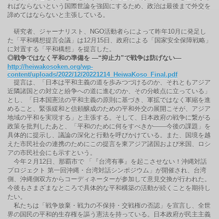
ればならないという国際世論を強固にするため、政治は最後まで外交を
諦めてはならないと主張している。
研究者、ジャーナリスト、NGO活動者らによって昨年10月に発足し
た「平和構想提言会議」は12月15日、政府による「国家安全保障戦略」
に対置する「平和構想」を提言した。
◎戦争ではなく平和の準備を ―“抑止力”で戦争は防げない―
http://heiwakosoken.org/wp-
content/uploads/2022/12/20221214_HeiwaKoso_Final.pdf
提言は、「日本は平和主義の道を歩みつづけるのか、それともアジア
近隣諸国との対立と紛争への道に進むのか、その分岐点に立っている」
とし、「日本国憲法の平和主義の原則に基づき、軍拡ではなく軍縮を進
めること、緊張緩和と信頼醸成のための平和外交の展開こそが、アジア
地域の平和を実現する」と主張する。そして、日本政府の戦争に繋がる
政策を批判したあと、「平和のために何をすべきか――今後の課題」を
具体的に提示し、議論の深化と行動を呼びかけている。また、国境を越
えた市民社会の連携のためにこの提言を東アジア諸国および米国、ロシ
アの市民社会にも示すという。
今年２月12日、那覇市で 「『台湾有事』を起こさせない！沖縄対話
プロジェクト 第一回沖縄・台湾対話シンポジウム」が開催され、台湾
側、沖縄側双方からコーディネーターが参加して意見交換が行われた。
今後もさまざまなところで具体的な平和構築の活動が続くことを期待し
たい。
私たちは「戦争放棄・戦力の不保持・交戦権の否認」を宣言し、全世
界の国民の平和的生存権を謳う憲法を持っている。日本政府が民主主義