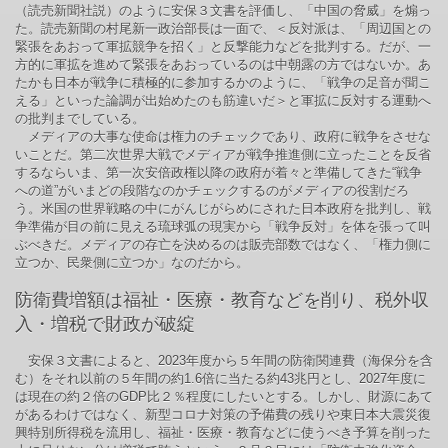
（読売新聞社説）のように安保３文書を評価し、「中国の脅威」を煽っ
た。読売新聞の村尾新一政治部長は一面で、＜反対派は、「周辺国との
緊張をあおって軍拡競争を招く」と反撃能力などを批判する。だが、一
方的に軍拡を進めて緊張をあおっているのは中朝露の方ではないか。あ
たかも日本が戦争に積極的に参加するかのように、「戦争の足音が聞こ
える」といった論調が出始めたのも筋違いだ＞と軍拡に反対する運動へ
の批判までしている。
メディアの大事な使命は権力のチェックであり、政府に戦争をさせな
いことだ。第二次世界大戦でメディアが戦争推進側に立ったことを反省
するならいま、第一次安倍政権以降の政府が着々と準備してきた“戦争
への道”がいまどの段階なのかチェックするのがメディアの役割だろ
う。米国の世界戦略の中にがんじがらめにされた日本政府を批判し、戦
争準備が目の前に見える琉球弧の現実から「戦争反対」を体を張って叫
ぶべきだ。メディアの存亡を決めるのは販売部数ではなく、「権力側に
立つか、民衆側に立つか」なのだから。
防衛費増額は福祉・医療・教育などを削り、税外収
入・増税で財政が破綻
安保３文書によると、2023年度から５年間の防衛関連費（海保分を含
む）をそれ以前の５年間の約1.6倍に当たる約43兆円とし、2027年度に
は現在の約２倍のGDP比２％程度にしたいとする。しかし、財源にあて
があるわけではなく、新型コロナ対策の予備費の残りや東日本大震災復
興特別所得税を流用し、福祉・医療・教育などに使うべき予算を削った