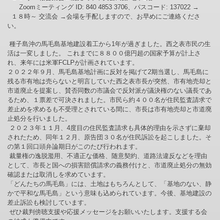
Zoomミーティング ID: 840 4853 3706、パスコード: 137022 →
１８時～ 交流会 →会場を手配しますので、お早めにご連絡くださ
い。
種子島沖の馬毛島基地建設着工から1年が過ぎました。西之表市民の生
活は一変しました。 これまでに８８００億円超の国家予算が計上さ
れ、来年には米軍FCLPが計画されています。
２０２２年９月、馬毛島基地計画に反対を掲げて2期当選し、馬毛島に
残る市有地は売らないと明言していた西之表市長が突然、市有地売却と
市道廃止を提案し、賛否同数の市議会で反対派が議決権のない議長であ
るため、１票差で可決されました。市民ら約４００名が住民監査請求で
差止めを求めるも不受理とされている間に、市長は市有地売却と市道廃
止処分を行いました。
２０２３年１１月、4度目の住民監査請求も具体的理由を示さずに棄却
されたため、同年１２月、原告団３０名が住民訴訟を起こしました。そ
の第１回口頭弁論期日がこのたび行われます。
裁量権の逸脱濫用、不適正な価格、随意契約、道路法違反などを理由
として、市長と国への損害賠償請求の義務付けと、市道廃止処分の無効
確認または取消しを求めています。
「どんたちの馬毛島」には、土地はもちろんとして、「基地のない、静
かで平和な馬毛島」という意味も込められています。今後、基地建設の
差止訴訟も検討しています。
ぜひ裁判傍聴支援や応援メッセージをお願いいたします。支援する会