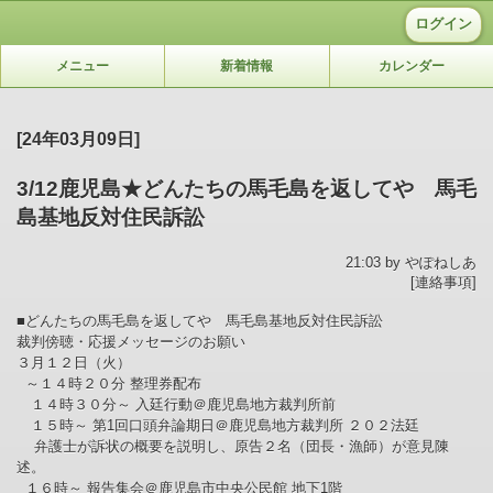
ログイン
メニュー
新着情報
カレンダー
[24年03月09日]
3/12鹿児島★どんたちの馬毛島を返してや 馬毛
島基地反対住民訴訟
21:03 by やぽねしあ
[連絡事項]
■どんたちの馬毛島を返してや 馬毛島基地反対住民訴訟
裁判傍聴・応援メッセージのお願い
３月１２日（火）
～１４時２０分 整理券配布
１４時３０分～ 入廷行動＠鹿児島地方裁判所前
１５時～ 第1回口頭弁論期日＠鹿児島地方裁判所 ２０２法廷
弁護士が訴状の概要を説明し、原告２名（団長・漁師）が意見陳
述。
１６時～ 報告集会＠鹿児島市中央公民館 地下1階