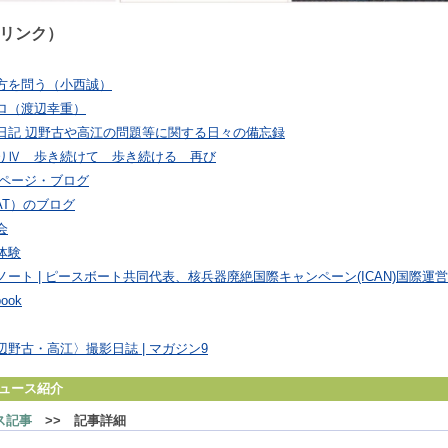
リンク）
方を問う（小西誠）
ロ（渡辺幸重）
日記 辺野古や高江の問題等に関する日々の備忘録
りⅣ 歩き続けて 歩き続ける 再び
のページ・ブログ
AT）のブログ
会
体験
ート | ピースボート共同代表、核兵器廃絶国際キャンペーン(ICAN)国際運
ook
野古・高江〉撮影日誌 | マガジン9
ュース紹介
ス記事
>> 記事詳細