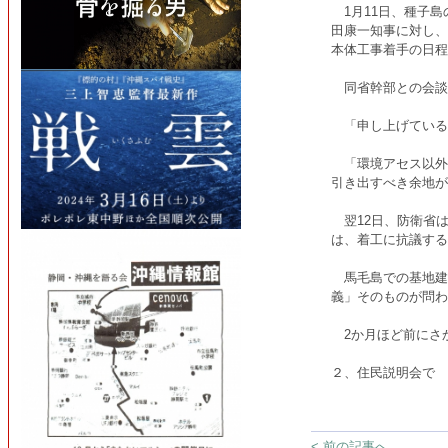
1月11日、種子島
田康一知事に対し、
本体工事着手の日程
同省幹部との会談
「申し上げている
「環境アセス以外
引き出すべき余地が
翌12日、防衛省
は、着工に抗議する
馬毛島での基地建
義」そのものが問
2か月ほど前にさ
２、住民説明会で 
< 前の記事へ