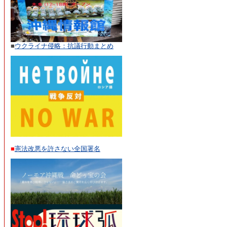
■
ウクライナ侵略：抗議行動まとめ
■
憲法改悪を許さない全国署名