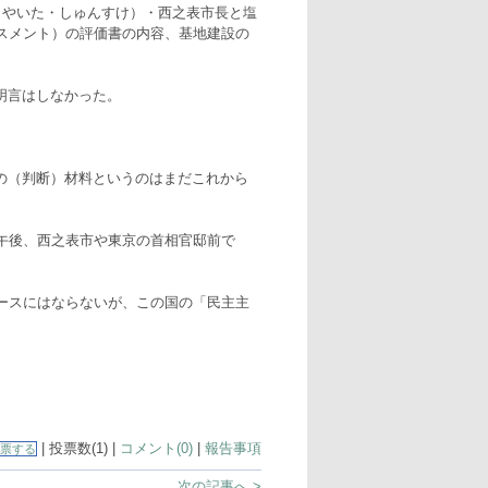
（やいた・しゅんすけ）・西之表市長と塩
スメント）の評価書の内容、基地建設の
明言はしなかった。
の（判断）材料というのはまだこれから
午後、西之表市や東京の首相官邸前で
ースにはならないが、この国の「民主主
| 投票数(1) |
コメント(0)
|
報告事項
票する
次の記事へ >