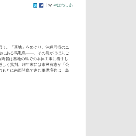
| by
やぽねしあ
思う。「基地」をめぐり、沖縄同様のニ
合にある馬毛島――。その島がほぼ丸ご
、防衛省は基地の島での本体工事に着手し
厳しく批判。昨年末には市民有志が「公
のもとに南西諸島で進む軍備増強は、島