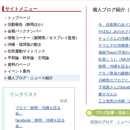
サイトメニュー
個人ブログ紹介（
トップページ
活動報告（静岡ほか）
今、自衛隊のあり
会報バックナンバー
やぽねしあのホク
情報コーナー（新聞等／オスプレイ監視）
チョイさんの沖縄
沖縄・琉球弧の動き
ヤマヒデの沖縄便
住民運動サイトリンク
湘南Theoの平和
平和論・戦争論・文明論
杉原こうじ（NAJ
資料のページ
静岡・沖縄を語る
イベント案内
アキノ隊員の鱗翅
個人ブログ・ニュース紹介
川崎哲のブログとノ
下地茜さんのfaceb
リンクリスト
痩せガエル
検索
三上智恵の沖縄〈辺
ブログ「静岡・沖縄を語る
ブログ記事・注目ニ
会」
facebook「静岡・沖縄を語る
注目のブログ・ニュー
会」