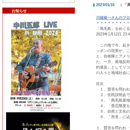
2023/01/16
「
お知らせ
川端俊一さんのブロ
＊＊＊＊＊＊＊＊＊
「馬毛島」をめぐる
2023年1月12日 23
この地で今、起き
ッポンの現実が、こ
と、自衛隊とアメリ
た。一方、基地反対
約違反」としてリコ
の人々と地域社会
目次
１、賛否を問われ
２、住民説明会で
３、「馬毛島基地
４、「受忍限度を
５、自然と文化の
６、「所見」に込
１、賛否を問われ・