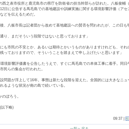
の西之表市役所と鹿児島市の県庁を防衛省の担当幹部らが訪れた。八板俊輔
12日に公告する馬毛島での基地建設や訓練実施に関する環境影響評価（アセ
などを伝えるためだ。
後、八板市長は記者団から改めて基地建設への賛否を問われたが、この日も
通り、まだそういう段階ではないと思っております」
にも市民の不安とか、あるいは期待とかいうものがありますけれども、それ
残っておりますので、そういうことを踏まえて申し上げたいと思います」
は環境影響評価書を公告したうえで、すぐに馬毛島での本体工事に着手。同日
市民らの集会が行われた。
設問題が浮上して16年。事態は新たな段階を迎えた。全国的には大きなニュ
われるような状況が南の島で続いている。
かのぼろう。
(以下略)
09:37 |
投
一覧へ戻る