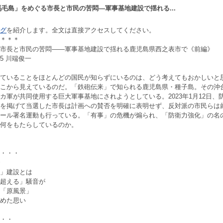
馬毛島」をめぐる市長と市民の苦悶―軍事基地建設で揺れる...
グ
を紹介します。全文は直接アクセスしてください。
＊＊＊
市長と市民の苦悶――軍事基地建設で揺れる鹿児島県西之表市で《前編》
:45 川端俊一
ていることをほとんどの国民が知らずにいるのは、どう考えてもおかしいと
こから見えているのだ。「鉄砲伝来」で知られる鹿児島県・種子島。その沖
カ軍が共同使用する巨大軍事基地にされようとしている。2023年1月12日
を掲げて当選した市長は計画への賛否を明確に表明せず、反対派の市民らは
ール署名運動も行っている。「有事」の危機が煽られ、「防衛力強化」の名
に何をもたらしているのか。
・・・
」建設とは
超える」騒音が
「原風景」
めた思い
・・