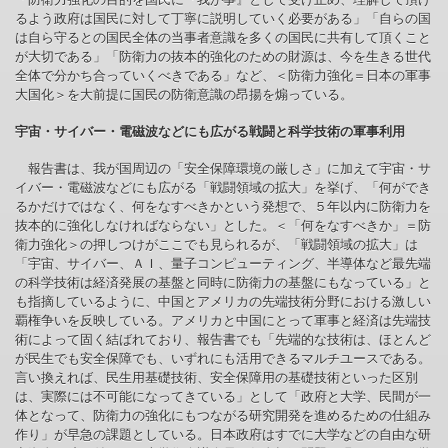
るよう政府は国民に対して丁寧に説明していく必要がある」「自らの国
は自ら守るとの国民全体の当事者意識を多くの国民に共有して頂くこと
が大切である」「防衛力の抜本的強化のための財源は、今を生きる世代
全体で分かち合っていくべきである」など、＜防衛力強化＝日本の軍事
大国化＞を大前提に国民の防衛意識の昂揚を煽っている。
宇宙・サイバー・電磁波などにも広がる戦闘と科学技術の軍事利用
報告書は、我が国周辺の「安全保障環境の厳しさ」に加えて宇宙・サ
イバー・電磁波などにも広がる「戦闘領域の拡大」を挙げ、「何ができ
るかだけではなく、何をなすべきかという発想で、５年以内に防衛力を
抜本的に強化しなければならない」とした。＜「何をなすべきか」＝防
衛力強化＞の押しつけがここでも見られるが、「戦闘領域の拡大」は
「宇宙、サイバー、ＡＩ、量子コンピューティング、半導体など最先端
の科学技術は経済発展の基盤と同時に防衛力の基盤にもなっている」と
も指摘しているように、中国とアメリカの先端技術分野における激しい
覇権争いを反映している。アメリカと中国にとって軍事と経済は先端技
術によって固く結ばれており、報告書でも「先端的な技術は、ほとんど
が民生でも安全保障でも、いずれにも活用できるマルチユースである。
言い換えれば、民生用基礎技術、安全保障用の基礎技術といった区別
は、実際には不可能になってきている」として「政府と大学、民間が一
体となって、防衛力の強化にもつながる研究開発を進めるための仕組み
作り」が早急の課題としている。日本政府はすでに大学などの自由な研