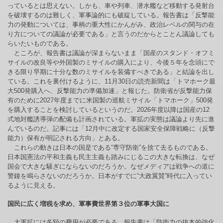
っているとは思えない。しかも、車や列車、潜水艦など移動する発射台
を破壊するのは難しく、軍事論的にも破綻している。報告書は「反撃能
力の発動については、事柄の重大性にかんがみ、政治レベルの関与の在
り方についての議論が必要である」と言うのだからとことん議論しても
らいたいものである。
ところが、報告書は議論が深まらないまま「国産のスタンド・オフミ
サイルの改良等や外国製のミサイルの購入により、今後５年を念頭にで
きる限り早期に十分な数のミサイルを装備すべきである」と結論を出し
ている。これを裏付けるように、11月30日の読売新聞は「トマホーク最
大500発購入へ、反撃能力の準備加速」と報じた。防衛省が反撃能力保
有のために2027年度までに米国製の巡航ミサイル「トマホーク」500発
を購入することを検討しているというのだ。2026年度以降は国産の12
式地対艦誘導弾の配備も計画されている。軍拡の実態は議論より先に進
んでいるのだ。記事には「12月中に改定する国家安全保障戦略に（反撃
能力）保有が明記される方向」とある。
これらの動きは日本の国是である“専守防衛”を捨て去るものである。
日本国憲法の平和主義も民主主義も踏みにじるこの大きな転換は、なぜ
国会で大きな騒ぎにならないのだろうか。なぜメディアは戦争への道に
警鐘を鳴らさないのだろうか。日本がすでに“大政翼賛”時代に入ってい
るように見える。
国民に広く増税を求め、軍事費世界第３位の軍事大国に
大軍拡には多額の費用が必要である。報告書は「防衛力の抜本的強化