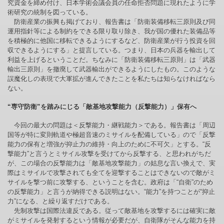
究資金を締め付け、日本学術会議会員の任命拒否問題に現れたように学
術研究の統制を図っている。
防衛産業の振興も掲げており、報告書は「防衛装備移転三原則及び同
運用指針等による制約をできる限り取り除き、我が国の優れた装備品等
を積極的に他国に移転できるようにするなど、防衛産業が行う投資を回
収できるようにする」と提言している。つまり、日本の兵器を輸出して
利益を上げるということだ。ちなみに「防衛装備移転三原則」は「武器
輸出三原則」を撤廃して武器輸出ができるようにしたもの。このような
誤魔化しの表現で大軍拡が進んできたことを私たちは知らなければなら
ない。
“専守防衛”を踏みにじる「敵基地攻撃能力（反撃能力）」保有へ
今回の最大の問題は＜反撃能力・継戦能力＞である。報告書は「周辺
国等が特に変則軌道や極超音速のミサイルを配備している」ので「反撃
能力の保有と増強が抑止力の維持・向上のために不可欠」とする。“反
撃能力”と言うとミサイル攻撃を受けてから反撃する、と思われがちだ
が、この場合の反撃能力は「敵基地攻撃能力」の姑息な言い換えで、実
際はミサイルで攻撃されても全てを迎撃することはできないので敵がミ
サイルを撃つ前に攻撃する、ということを含む。政府は「“自衛”のため
の反撃能力」と言うが納得できる説明はない。“能力”を持つことが“抑止
力”になる、と繰り返すだけである。
先制攻撃は国際法違反である。従って敵基地を攻撃するには確実に敵
がミサイルを発射するという情報が必要だが、自衛隊がそんな能力を持