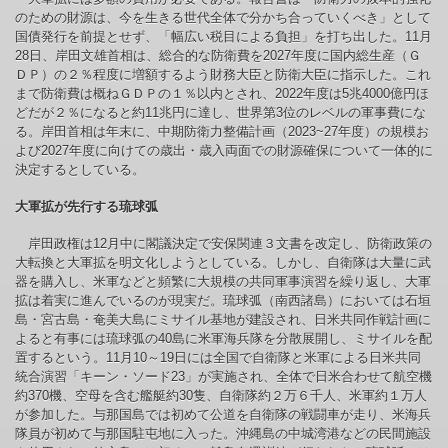
のための財源は、今を生きる世代全体で分かち合っていくべき」として
国債発行を前提とせず、「幅広い税目による負担」を打ち出した。11月
28日、岸田文雄首相は、総合的な防衛費を2027年度に国内総生産（Ｇ
ＤＰ）の２％程度に増額するよう財務大臣と防衛大臣に指示した。これ
まで防衛費は概ねＧＤＰの１％以内とされ、2022年度は5兆4000億円ほ
どだが２％になると約11兆円に達し、世界第3位のレベルの軍事費にな
る。岸田首相は年末に、中期防衛力整備計画（2023~27年度）の規模お
よび2027年度に向けての歳出・歳入両面での財源確保について一体的に
決定するとしている。
大軍拡が先行する琉球弧
岸田政権は12月中に閣議決定で安保関連３文書を改定し、防衛政策の
大転換と大軍拡を明文化しようとしている。しかし、自衛隊は大量に武
器を購入し、米軍などと頻繁に大規模の共同軍事演習を繰り返し、大軍
拡は着実に進んでいるのが現実だ。琉球弧（南西諸島）においては石垣
島・宮古島・奄美大島にミサイル基地が建設され、日米共同作戦計画に
よると有事には琉球弧の40島に米軍海兵隊を分散展開し、ミサイルを配
置するという。11月10～19日には全国で自衛隊と米軍による日米共同
統合演習「キーン・ソード23」が実施され、全体で日米合わせて航空機
約370機、空母を含む艦艇約30隻、自衛隊約２万６千人、米軍約１万人
が参加した。与那国島では初めて公道を自衛隊の戦闘車が走り、米海兵
隊員が初めて与那国駐屯地に入った。沖縄島の中城湾港などの民間施設