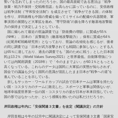
誓い”を忘れてしまったのだろうか。国の最高規範である憲法は「戦争
放棄・戦力不保持・交戦権否認」を高らかに謳っているのに、安倍政権
は戦争法制（“平和安全法制”）を成立させて「戦争ができる国」の体制
を作り、岸田政権も中国の脅威を煽ってミサイルの配備や兵器開発、軍
事演習の展開など大軍拡を進め、“専守防衛”の旗を降ろす敵基地攻撃能
力の保持まで決定しようとしている。
国に煽られて最近の世論調査では「防衛費の増額」に賛成が55％
（NHK）、日本の「反撃能力（敵基地攻撃能力）」保有に賛成が64％
（紀尾井町戦略研究所）となっており、世論の右傾化を感じるが、後者
の同じ調査では「日本が武力攻撃されても戦闘に参加しない」とする人
は65％に達しており、過去の調査でも「国のために戦う」とした日本国
民は13.2％（World Values Survey2021）と世界最低。自衛隊増強につ
いては内閣府調査（2018年）で「今のままでよい」が60.1％ともっとも
高くなっている。これらのデータは国民に大軍拡の実態が知らされず、
国会での議論も少なく国民の意識が混乱したまま日本が“戦争への道”を
進んでいることを示している。
折しもサッカー・ワールドカップの試合で日本チームは軍隊を持たな
い国・コスタリカのチームに敗北した。スポーツと軍事は関係ないが、
地球幸福度世界第一位の国・コスタリカの姿が日本が本来目指していた
国の形ではなかったか、という感慨を抱いたのは私だけだろうか。
岸田政権は年内に「安保関連３文書」を改定（閣議決定）の方針
岸田首相は今年の12月中に閣議決定によって安保関連３文書「国家安