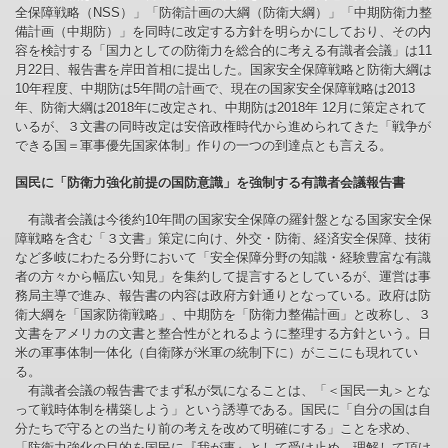
全保障戦略（NSS）」「防衛計画の大綱（防衛大綱）」「中期防衛力整
備計画（中期防）」を同時に改定する方針を明らかにしており、その内
容を検討する「国力としての防衛力を総合的に考える有識者会議」は11
月22日、報告書を岸田首相に提出した。国家安全保障戦略と防衛大綱は
10年程度、中期防は5年間の計画で、現在の国家安全保障戦略は2013
年、防衛大綱は2018年に改定され、中期防は2018年 12月に策定されて
いるが、３文書の同時改定は安倍政権時代から進められてきた「戦争が
できる国＝軍事優先国家体制」作りの一つの到達点とも言える。
国民に「防衛力強化前提の国防意識」を強制する有識者会議報告書
有識者会議は今後約10年間の国家安全保障の羅針盤となる国家安全保
障戦略を含む「３文書」策定に向け、外交・防衛、経済安全保障、技術
など多岐にわたる分野において「安全保障分野の知識・経験豊富な有識
者の方々から幅広い知見」を集約して提言するとしているが、運営は事
務局主導で進み、報告書の内容は政府方針通りとなっている。政府は防
衛大綱を「国家防衛戦略」、中期防を「防衛力整備計画」と改称し、３
文書をアメリカの文書と整合性がとれるように整理する方針という。日
米の軍事体制一体化（自衛隊が米軍の統制下に）がここにも現れてい
る。
有識者会議の報告書でまず私が気になることは、「＜国民一丸＞とな
って戦時体制を構築しよう」という誘導である。国民に「自分の国は自
分たちで守るとの当たり前の考えを改めて明確にする」ことを求め、
「防衛力強化の目的を国民に『我が事』として受け止め、理解して頂け