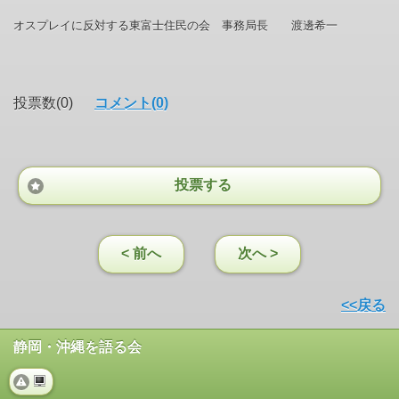
オスプレイに反対する東富士住民の会 事務局長 渡邊希一
投票数(0)
コメント(0)
投票する
< 前へ
次へ >
<<戻る
静岡・沖縄を語る会