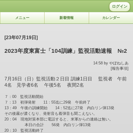
ログイン
メニュー
新着情報
カレンダー
[23年07月19日]
2023年度東富士「104訓練」監視活動速報 №2
14:58 by やぽねしあ
[報告事項]
7月16日（日）監視活動２日目 訓練1日目 監視者 午前
4名 見学者6名 午後5名 夜間2名
７：00 監視活動開始
７：13 初弾発射 11：55迄に29発 午前終了
13：49 午後の訓練開始 14：52迄に27発 内白リン弾13発
その後霧が濃くなり、発射音も着弾音も聞こえない。
20：04 現地対策本部に電話すると、米軍からの連絡は無い。
本日の合計 56発 内白リン弾13発
20：10 監視活動終了