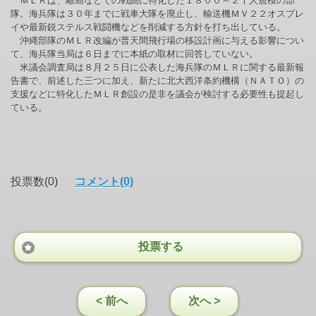
ＭＬＲは、離島などでの戦闘に特化した１８００～２千人規模の部
隊。海兵隊は３０年までに戦車大隊を廃止し、輸送機ＭＶ２２オスプレ
イや最新鋭ステルス戦闘機などを削減する方針を打ち出している。
沖縄部隊のＭＬＲ改編が普天間飛行場の移設計画に与える影響につい
て、海兵隊当局は６日までに本紙の取材に回答していない。
米議会調査局は８月２５日に公表した海兵隊のＭＬＲに関する最新報
告書で、前述した三つに加え、新たに北大西洋条約機構（ＮＡＴＯ）の
支援などに特化したＭＬＲ創設の是非を議会が検討する必要性も提起し
ている。
投票数(0)
コメント(0)
投票する
< 前へ
次へ >