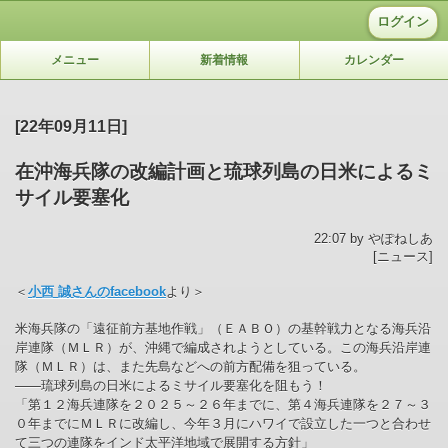
ログイン
メニュー
新着情報
カレンダー
[22年09月11日]
在沖海兵隊の改編計画と琉球列島の日米によるミ
サイル要塞化
22:07 by やぽねしあ
[ニュース]
＜
小西 誠さんのfacebook
より＞
米海兵隊の「遠征前方基地作戦」（ＥＡＢＯ）の基幹戦力となる海兵沿
岸連隊（ＭＬＲ）が、沖縄で編成されようとしている。この海兵沿岸連
隊（ＭＬＲ）は、また先島などへの前方配備を狙っている。
――琉球列島の日米によるミサイル要塞化を阻もう！
「第１２海兵連隊を２０２５～２６年までに、第４海兵連隊を２７～３
０年までにＭＬＲに改編し、今年３月にハワイで設立した一つと合わせ
て三つの連隊をインド太平洋地域で展開する方針」