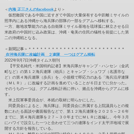
＜
内海 正三さんのfacebook
より＞
仮想敵国である中国に近すぎて中国が大量保有する中距離ミサイルの
照準内にある沖縄から海兵隊の部隊の一部をグアムへ移転する。
一方、敵地攻撃能力のある自衛隊ミサイル基地を琉球弧に林立させる日
米政府の中国封じ込み政策は、沖縄・奄美の住民の犠牲を前提にした第
二の沖縄戦となる。
＜新聞記事＞＊＊＊＊＊＊＊＊＊＊＊＊＊＊＊＊＊＊＊＊＊＊＊＊＊
在沖海兵隊に改編計画 ２連隊 一つはグアム移転
2022年9月7日沖縄タイムス朝刊
【平安名純代・米国特約記者】米海兵隊がキャンプ・ハンセン（金武
町など）の第１２海兵連隊（砲兵）とキャンプ・シュワブ（名護市な
ど）の第４海兵連隊（歩兵）を、小規模で即応力のある「海兵沿岸連隊
（ＭＬＲ）」に改編する計画を進めていることが６日までに分かった。
そのうちの一つは、グアム移転計画に伴い、拠点を沖縄からグアムに移
す。
米上院軍事委員会が、本紙の取材に明らかにした。
同委員会によると、海兵隊は、同委員会に所属する上院議員らとの複
数にわたる面談や書面報告などで、第１２海兵連隊を２０２５～２６年
までに、第４海兵連隊を２７～３０年までにＭＬＲに改編し、今年３月
にハワイで設立した一つと合わせて三つの連隊をインド太平洋地域で展
開する方針を報告している。