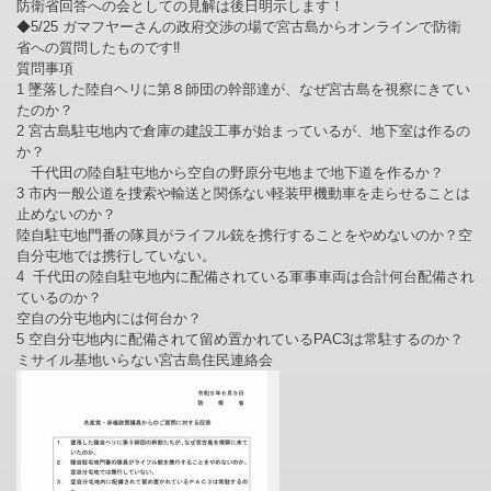
防衛省回答への会としての見解は後日明示します！
◆5/25 ガマフヤーさんの政府交渉の場で宮古島からオンラインで防衛
省への質問したものです‼
質問事項
1 墜落した陸自ヘリに第８師団の幹部達が、なぜ宮古島を視察にきてい
たのか？
2 宮古島駐屯地内で倉庫の建設工事が始まっているが、地下室は作るの
か？
千代田の陸自駐屯地から空自の野原分屯地まで地下道を作るか？
3 市内一般公道を捜索や輸送と関係ない軽装甲機動車を走らせることは
止めないのか？
陸自駐屯地門番の隊員がライフル銃を携行することをやめないのか？空
自分屯地では携行していない。
4 千代田の陸自駐屯地内に配備されている軍事車両は合計何台配備され
ているのか？
空自の分屯地内には何台か？
5 空自分屯地内に配備されて留め置かれているPAC3は常駐するのか？
ミサイル基地いらない宮古島住民連絡会