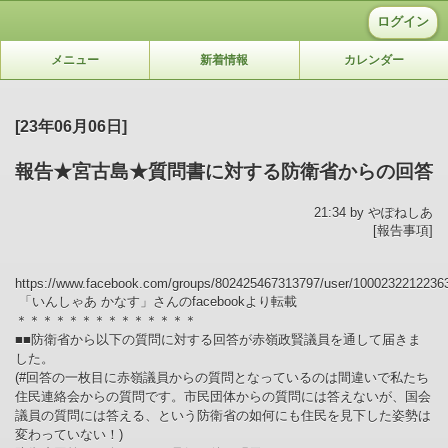
ログイン
メニュー
新着情報
カレンダー
[23年06月06日]
報告★宮古島★質問書に対する防衛省からの回答
21:34 by やぽねしあ
[報告事項]
https://www.facebook.com/groups/802425467313797/user/1000232212236
「いんしゃあ かなす」さんのfacebookより転載
＊＊＊＊＊＊＊＊＊＊＊＊＊＊
■■防衛省から以下の質問に対する回答が赤嶺政賢議員を通して届きま
した。
(#回答の一枚目に赤嶺議員からの質問となっているのは間違いで私たち
住民連絡会からの質問です。市民団体からの質問には答えないが、国会
議員の質問には答える、という防衛省の如何にも住民を見下した姿勢は
変わっていない！)