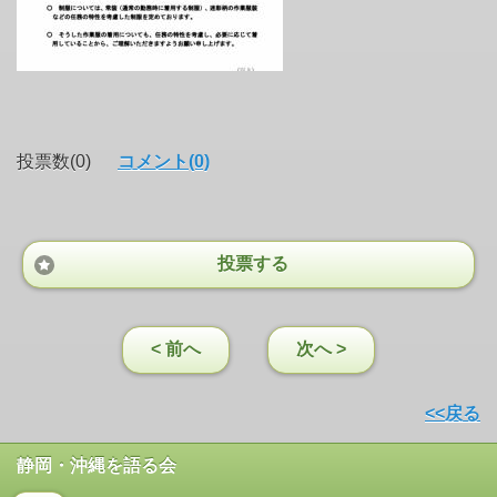
投票数(0)
コメント(0)
投票する
< 前へ
次へ >
<<戻る
静岡・沖縄を語る会