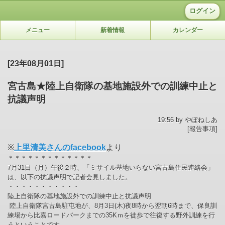
ログイン
メニュー
新着情報
カレンダー
[23年08月01日]
宮古島★陸上自衛隊の基地施設外での訓練中止と
抗議声明
19:56 by やぽねしあ
[報告事項]
※
上里清美さんのfacebook
より
＊＊＊＊＊＊＊＊＊＊＊＊＊
7月31日（月）午後２時、「ミサイル基地いらない宮古島住民連絡会」
は、以下の抗議声明で記者会見しました。
・・・・・・・・・・・
陸上自衛隊の基地施設外での訓練中止と抗議声明
陸上自衛隊宮古島駐屯地が、8月3日(木)夜8時から翌朝6時まで、保良訓
練場から比嘉ロードパークまでの35Kｍを徒歩で往復する野外訓練を行
うということです。