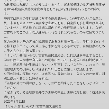
保良集落に配布された通知によりますと、宮古警備隊の新隊員教育隊が
令和5年度新隊員特技家庭教育として徒歩行進訓練を行うとの内容で
す。
沖縄では県民の歩行訓練に対する嫌悪感から、1996年のSAKO合意以
後、米軍も公道での行軍訓練は止めており、自衛隊も歩行訓練は実施し
ていません。宮古島での訓練は県内で初の歩行訓練になります。なぜ、
宮古島市でこのような訓練が行われなければならないのか理解できませ
ん。
夜の公道を大勢の隊員が戦闘服である迷彩服を着用し、歩行（行軍）す
る様子は市民にとって威圧感と恐怖を覚えるものです。自然観察のため
に子どもたちも通る道です。
「ミサイル基地いらない宮古島住民連絡会」は同訓練を中止すること、
同時に陸上自衛隊の宮古島への配慮について、防衛局の事前説明会で
は、「基地敷地外訓練はしない」と明言しておりながら、これまで、基
地敷地外での訓練が繰り返されていることに厳しく抗議します。
今回の訓練の実施については市民への周知も無く、公道をわが物顔に訓
練に使用することは許せません。
「基地の外での訓練はしない」と住民と約束したことをしっかり守って
ください。
予定されている基地敷地外での訓練の中止と訓練に対し厳しく抗議を表
明します。
2023年7月31日
ミサイル基地いらない宮古島住民連絡会