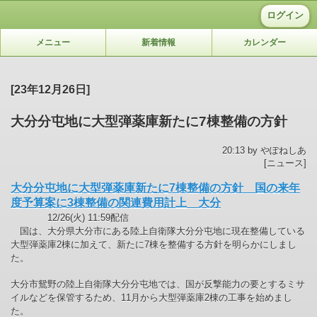
ログイン
メニュー
新着情報
カレンダー
[23年12月26日]
大分分屯地に大型弾薬庫新たに7棟整備の方針
20:13 by やぽねしあ
[ニュース]
大分分屯地に大型弾薬庫新たに7棟整備の方針 国の来年
度予算案に3棟整備の関連費用計上 大分
12/26(火) 11:59配信
国は、大分県大分市にある陸上自衛隊大分分屯地に現在整備している
大型弾薬庫2棟に加えて、新たに7棟を整備する方針を明らかにしまし
た。
大分市鴛野の陸上自衛隊大分分屯地では、国が反撃能力の要とするミサ
イルなどを保管するため、11月から大型弾薬庫2棟の工事を始めまし
た。