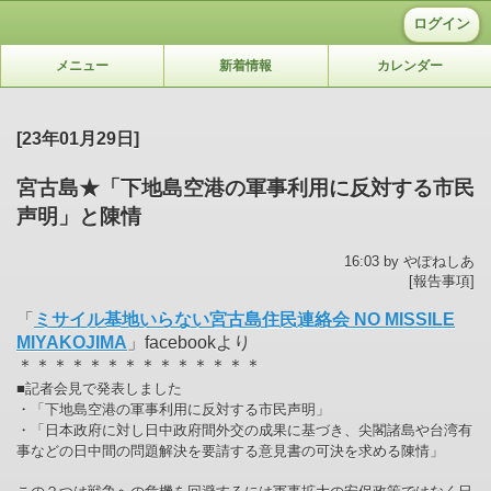
ログイン
メニュー
新着情報
カレンダー
[23年01月29日]
宮古島★「下地島空港の軍事利用に反対する市民
声明」と陳情
16:03 by やぽねしあ
[報告事項]
「
ミサイル基地いらない宮古島住民連絡会 NO MISSILE
MIYAKOJIMA
」facebookより
＊＊＊＊＊＊＊＊＊＊＊＊＊＊
■記者会見で発表しました
・「下地島空港の軍事利用に反対する市民声明」
・「日本政府に対し日中政府間外交の成果に基づき、尖閣諸島や台湾有
事などの日中間の問題解決を要請する意見書の可決を求める陳情」