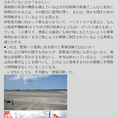
されていないとか？おかしい。
最精鋭の兵器や機器を備えているはずの自衛隊の装備でこんなに発見に
時間がかかるとは、その能力に疑問が湧く。または、何かを隠すための
時間稼ぎをしているようにも思える。
伊良部大橋に向かって車を走らせていて、バックミラーを見ると、なん
と軽装甲機動車(タイヤ式小型の戦車のような)が、ぴったり後ろを走っ
ている。二人乗りで、捜索にも輸送にも何の役にもたたないような軍事
車両が走り回る！まるで島じゅうが軍隊に制圧されているような異様な
感じがする。
■これは、墜落ヘリ捜索に名を借りた軍事訓練ではないか！
本当にまだ海中の様子も分からず、搭乗員の発見にも至らないなら、無
能な自衛隊と言わざるを得ないし、本当は終わっているなら、この状況
は何か重大なことを隠ぺいし、どのように発表するのかの調整に手間取
り時間稼ぎをしていることになる。
いずれにしても、不可解な「捜索活動」だ。