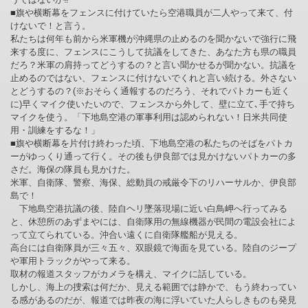
■旗や横断幕をフェンスに付けていたら空港職員が二人やって来て、付
けないで！と言う。
私たちは何年も前から米軍機が沖縄県の止めるのを聞かないで強行に飛
来する度に、フェンスにこうして抗議をしてきた、あなた方も県の職員
だろ？米軍の肩持ってどうするの？と言い聞かせるが聞かない。抗議を
止めるのではない、フェンスに付けないでくれと言い続ける。外さない
とどうするの？(※おそらく通報するのだろう、それでパトカーも近く
に)早くマイク使いたいので、フェンスから外して、壁に立て､手で持ち
マイクを使う。「下地島空港の軍事利用は認められない！日米共同使
用・訓練をするな！」
■旗や横断幕を片付け終わった頃、下地島空港の私たちのそばをパトカ
ーがゆっくり通って行く。その後も伊良部では見かけないパトカーの多
さだ。海保の隊員も見かけた。
米軍、自衛隊、警察、海保、総動員の戒厳令下のリハーサルか、伊良部
島で！
下地島空港抗議の後、陸自ヘリ墜落現場に近い白鳥岬へ行ってみる
と、休憩所のあずまやには、自衛隊用の無線機器が民間の電設会社によ
って立てられている。沖合い遠くに自衛隊艦船が見える。
高台には自衛隊員が三々五々、双眼鏡で海面を見ている。陸自のジープ
や軍用トラックがやって来る。
取材の報道スタッフがカメラを構え、マイクに話している。
しかし、海上の捜索は何だか、見える範囲では静かで、もう終わってい
る感があるのだが、報道では昨夜の海に浮いていた人らしきものも発見