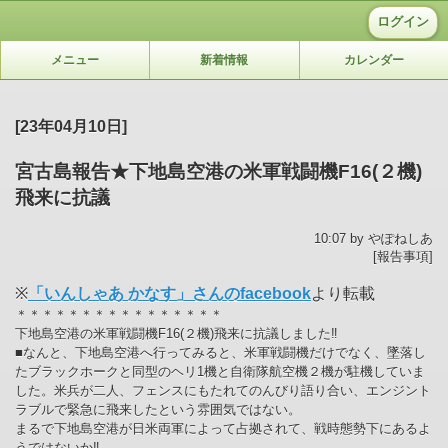
ログイン
メニュー
新着情報
カレンダー
[23年04月10日]
宮古島報告★下地島空港の米軍戦闘機F16(２機)
飛来に抗議
10:07 by やぽねしあ
[報告事項]
※
「いんしゃあ かなす」さんのfacebook
より転載
＊＊＊＊＊＊＊＊＊＊＊＊＊＊＊＊
下地島空港の米軍戦闘機F16(２機)飛来に抗議しました‼️
■なんと、下地島空港へ行ってみると、米軍戦闘機だけでなく、墜落し
たブラックホークと同型のヘリ1機と自衛隊航空機２機が駐機していま
した。米兵が二人、フェンスにもたれてのんびり語り合い、エンジント
ラブルで緊急に飛来したという雰囲気ではない。
まるで下地島空港が日米両軍によって占拠されて、戦時態勢下にあるよ
うではないか‼️