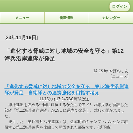
ログイン
メニュー
新着情報
カレンダー
[23年11月19日]
「進化する脅威に対し地域の安全を守る」第12
海兵沿岸連隊が発足
14:28 by やぽねしあ
[ニュース]
「進化する脅威に対し地域の安全を守る」第12海兵沿岸連
隊が発足 自衛隊との連携強化を目指す考え
11/15(水) 17:24RBC琉球放送
海洋進出を強める中国に対抗するかたちでアメリカ海兵隊が新設した
部隊「第12海兵沿岸連隊」が15日に県内で発足し、式典が開かれまし
た。
発足した「第12海兵沿岸連隊」は、金武町のキャンプ・ハンセンに駐
留する第12海兵連隊を改編して新設された部隊です。(以下略)