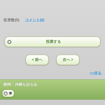
投票数(0)
コメント(0)
投票する
< 前へ
次へ >
<<戻る
静岡・沖縄を語る会