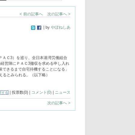
< 前の記事へ
次の記事へ >
| by
やぽねしあ
ＰＡＣ3）を巡り、全日本港湾労働組合
経営陣にＰＡＣ3撤収を求める申し入れ
保できるまで自宅待機することになる」
えるとみられる。（以下略）
| 投票数(0) |
コメント(0)
|
ニュース
票する
次の記事へ >