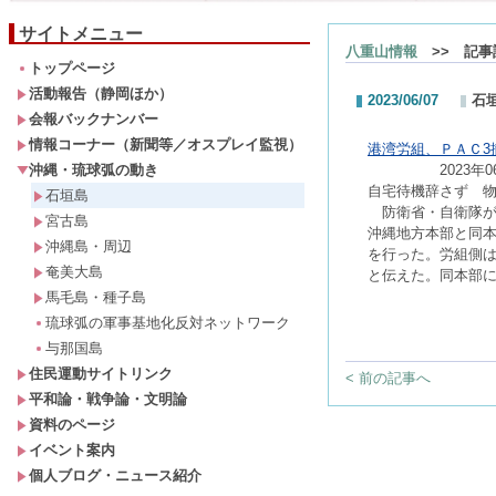
サイトメニュー
八重山情報
>> 記事
トップページ
活動報告（静岡ほか）
2023/06/07
石
会報バックナンバー
情報コーナー（新聞等／オスプレイ監視）
港湾労組、ＰＡＣ3
沖縄・琉球弧の動き
2023年06月
自宅待機辞さず 
石垣島
防衛省・自衛隊が
宮古島
沖縄地方本部と同本
沖縄島・周辺
を行った。労組側
奄美大島
と伝えた。同本部に
馬毛島・種子島
琉球弧の軍事基地化反対ネットワーク
与那国島
住民運動サイトリンク
< 前の記事へ
平和論・戦争論・文明論
資料のページ
イベント案内
個人ブログ・ニュース紹介