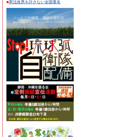
■
憲法改悪を許さない全国署名