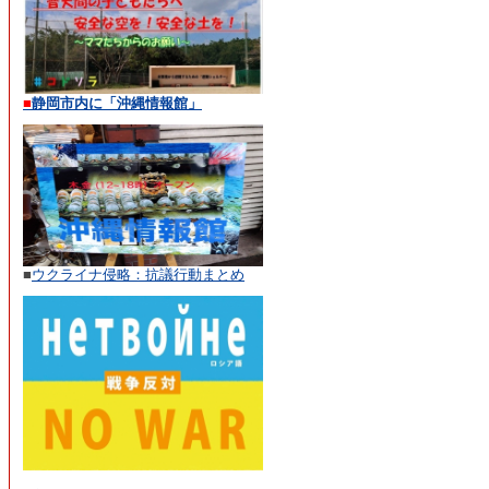
■
静岡市内に「沖縄情報館」
■
ウクライナ侵略：抗議行動まとめ