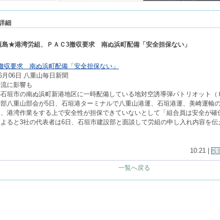
詳細
垣島★港湾労組、ＰＡＣ3撤収要求 南ぬ浜町配備「安全担保ない」
撤収要求 南ぬ浜町配備「安全担保ない」
06日 八重山毎日新聞
物流に影響も
石垣市の南ぬ浜町新港地区に一時配備している地対空誘導弾パトリオット（
部八重山部会が5日、石垣港ターミナルで八重山港運、石垣港運、美崎運輸の
は、港湾作業をする上で安全性が担保できていないとして「組合員は安全が確
よると3社の代表者は6日、石垣市建設部と面談して労組の申し入れ内容を伝
10:21 |
投
一覧へ戻る