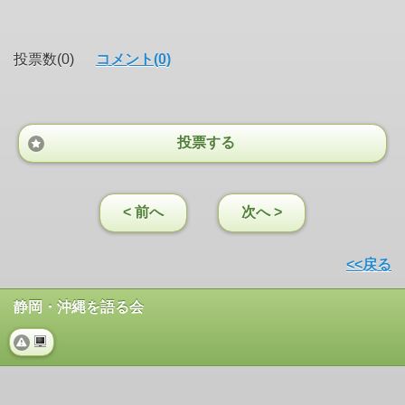
投票数(0)
コメント(0)
投票する
< 前へ
次へ >
<<戻る
静岡・沖縄を語る会