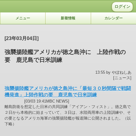
ログイン
メニュー
新着情報
カレンダー
[23年03月04日]
強襲揚陸艦アメリカが徳之島沖に 上陸作戦の
要 鹿児島で日米訓練
13:55 by やぽねしあ
[ニュース]
強襲揚陸艦アメリカが徳之島沖に「最短３０秒間隔で戦闘
機発進」上陸作戦の要 鹿児島で日米訓練
[03/03 19:41MBC NEWS]
離島防衛を想定した日米の共同訓練「アイアン・フィスト」。徳之島で
２日から本格的に始まっていて、３日は、水陸両用車の上陸訓練や、そ
の要となるアメリカ海軍の強襲揚陸艦が報道陣に公開されました。（以
下略）