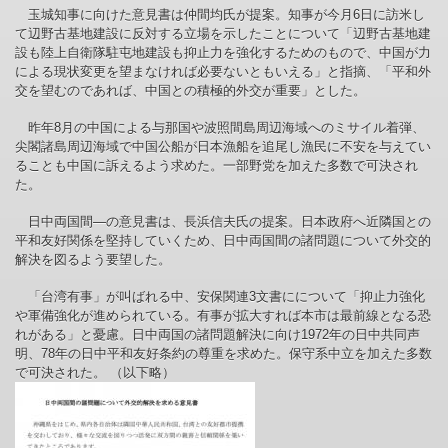
玉城知事に向けた意見書は仲間均氏が提案。知事が今月6日に訪米し
て辺野古基地建設に反対する立場を示したことについて「辺野古基地建
設も陸上自衛隊駐屯地建設も抑止力を強化するためのもので、中国が力
による現状変更を望まなければ必要ないともいえる」と指摘、「平和外
交を望むのであれば、中国との積極的外交が重要」とした。
昨年8月の中国による与那国や波照間島周辺海域へのミサイル着弾、
尖閣諸島周辺海域で中国公船が日本漁船を追尾し漁民に不安を与えてい
ることも中国に訴えるよう求めた。一部野党を加えた多数で可決され
た。
日中両国間―の意見書は、長浜信夫氏の提案。日本政府へ近隣国との
平和友好関係を堅持していくため、日中両国間の諸問題について外交的
解決を図るよう要望した。
「台湾有事」が叫ばれる中、安保関連3文書にについて「抑止力強化
や軍備強化が進められている。有事が拡大すれば本市は最前線となる恐
れがある」と憂慮。日中両国の諸問題解決に向け1972年の日中共同声
明、78年の日中平和友好条約の尊重を求めた。保守系中立を加えた多数
で可決された。 （以下略）