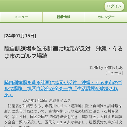
ログイン
メニュー
新着情報
カレンダー
[24年01月15日]
陸自訓練場を造る計画に地元が反対 沖縄・うる
ま市のゴルフ場跡
11:45 by やぽねしあ
[ニュース]
陸自訓練場を造る計画に地元が反対 沖縄・うるま市のゴ
ルフ場跡 旭区自治会が全会一致「生活環境が破壊され
る」
2024年1月15日 沖縄タイムス
防衛省が沖縄県うるま市石川のゴルフ場跡地に陸上自衛隊の訓練場を
新たに造る計画について、跡地を抱える地元の旭区自治会（石川修区
長）は１４日、同区公民館で臨時総会を開き、建設計画に反対する決議
を全会一致で採択した。区民ら１１４人が参加し、建設反対の声が相次