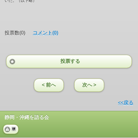
いだ。（以下略）
投票数(0)
コメント(0)
投票する
< 前へ
次へ >
<<戻る
静岡・沖縄を語る会