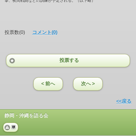
撃、夜間戦闘などの訓練が予定される。（以下略）
投票数(0)
コメント(0)
投票する
< 前へ
次へ >
<<戻る
静岡・沖縄を語る会