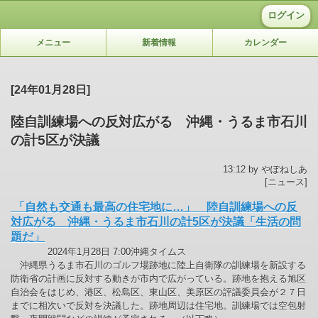
ログイン
メニュー
新着情報
カレンダー
[24年01月28日]
陸自訓練場への反対広がる 沖縄・うるま市石川
の計5区が決議
13:12 by やぽねしあ
[ニュース]
「自然も交通も最高の住宅地に…」 陸自訓練場への反
対広がる 沖縄・うるま市石川の計5区が決議「生活の問
題だ」
2024年1月28日 7:00沖縄タイムス
沖縄県うるま市石川のゴルフ場跡地に陸上自衛隊の訓練場を新設する
防衛省の計画に反対する動きが市内で広がっている。跡地を抱える旭区
自治会をはじめ、港区、松島区、東山区、美原区の評議委員会が２７日
までに相次いで反対を決議した。跡地周辺は住宅地。訓練場では空包射