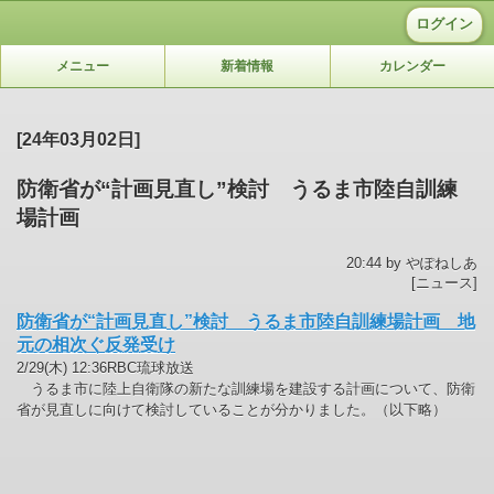
ログイン
メニュー
新着情報
カレンダー
[24年03月02日]
防衛省が“計画見直し”検討 うるま市陸自訓練
場計画
20:44 by やぽねしあ
[ニュース]
防衛省が“計画見直し”検討 うるま市陸自訓練場計画 地
元の相次ぐ反発受け
2/29(木) 12:36RBC琉球放送
うるま市に陸上自衛隊の新たな訓練場を建設する計画について、防衛
省が見直しに向けて検討していることが分かりました。（以下略）