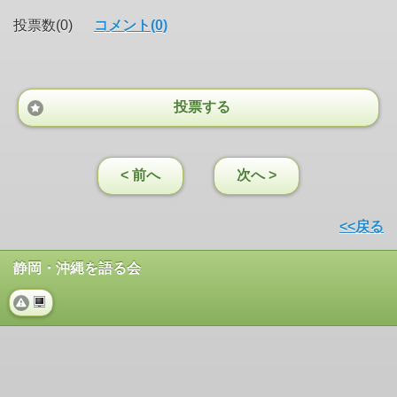
投票数(0)
コメント(0)
投票する
< 前へ
次へ >
<<戻る
静岡・沖縄を語る会