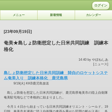
ログイン
メニュー
新着情報
カレンダー
[23年09月19日]
奄美★島しょ防衛想定した日米共同訓練 訓練本
格化
14:40 by やぽねしあ
[ニュース]
島しょ防衛想定した日米共同訓練 陸自のロケットシステ
ム奄美入り 訓練本格化 鹿児島県
9/19(火) KKB鹿児島放送
島しょ防衛を想定した日米共同訓練が、鹿児島県奄美市の陸上自衛隊
奄美駐屯地などで本格的に始まりました。
今月１４日から始まっている日米共同訓練オリエント・シールド。19
日朝、奄美市名瀬港に陸上自衛隊の車両を乗せた民間の船が入港し、多