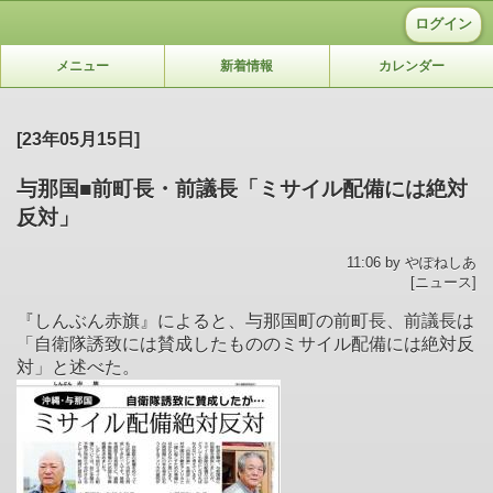
ログイン
メニュー
新着情報
カレンダー
[23年05月15日]
与那国■前町長・前議長「ミサイル配備には絶対
反対」
11:06 by やぽねしあ
[ニュース]
『しんぶん赤旗』によると、与那国町の前町長、前議長は
「自衛隊誘致には賛成したもののミサイル配備には絶対反
対」と述べた。