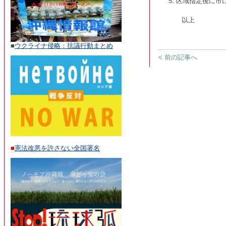
5. 区域指定後に
以上
■
ウクライナ侵略：抗議行動まとめ
< 前の記事へ
■
憲法改悪を許さない全国署名