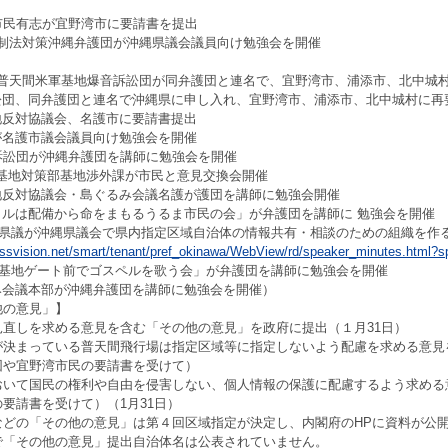
湾市民有志が宜野湾市に要請書を提出
地規制法対策沖縄弁護団が沖縄県議会議員向け勉強会を開催
3次普天間米軍基地爆音訴訟団が同弁護団と連名で、宜野湾市、浦添市、北中城
訴訟団、同弁護団と連名で沖縄県に申し入れ、宜野湾市、浦添市、北中城村に再
基地反対協議会、名護市に要請書提出
団が名護市議会議員向け勉強会を開催
訴訟団が沖縄弁護団を講師に勉強会を開催
市基地対策部基地渉外課が市民と意見交換会開催
基地反対協議会・島ぐるみ会議名護が護団を講師に勉強会開催
サイルは配備から命をまもるうるま市民の会」が弁護団を講師に 勉強会を開催
雄県議が沖縄県議会で県内指定区域自治体の情報共有・相談のための組織を作
cussvision.net/smart/tenant/pref_okinawa/WebView/rd/speaker_minutes.html
間基地ゲート前でゴスペルを歌う会」が弁護団を講師に勉強会を開催
るみ会議本部が沖縄弁護団を講師に勉強会を開催）
他の意見」】
見直しを求める意見を含む「その他の意見」を政府に提出（１月31日）
が決まっている普天間飛行場は指定区域等に指定しないよう配慮を求める意見
団や宜野湾市民の要請書を受けて）
おいて国民の権利や自由を侵害しない、個人情報の保護に配慮するよう求める
要請書を受けて）（1月31日）
などの「その他の意見」は第４回区域指定が決定し、内閣府のHPに資料が公
で「その他の意見」提出自治体名は公表されていません。