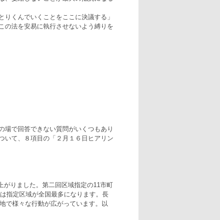
とりくんでいくことをここに決議する」
この法を安易に執行させないよう縛りを
の場で回答できない質問がいくつもあり
ついて、８項目の「２月１６日ヒアリン
に上がりました。第二回区域指定の11市町
縄は指定区域が全国最多になります。長
各地で様々な行動が広がっています。以