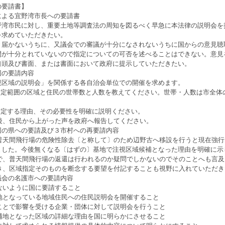
の要請書】
による宜野湾市長への要請書
野湾市民に対し、重要土地等調査法の周知を図るべく早急に本法律の説明会を
を求めていただきたい。
き届かないうちに、又議会での審議が十分になされないうちに国からの意見聴
間が十分とれていないので指定についての可否を述べることはできない。意見
口頭及び書面、または書面において政府に提示していただきたい。
団の要請内容
区域の説明会」を関係する各自治会単位での開催を求めます。
の指定範囲の区域と住民の世帯数と人数を教えてください。世帯・人数は市全体
指定する理由、その必要性を明確に説明ください。
催後、住民から上がった声を政府へ報告してください。
団の県への要請及び３市村への再要請内容
、普天間飛行場の危険性除去〔と称して〕のため辺野古へ移設を行うと現在強
ました。今後無くなる〔はずの〕基地で注視区域候補となった理由を明確に示
定で、普天間飛行場の返還は行われるのか疑問でしかないのでそのことへも言
とき、区域指定そのものを断念する要望を付記することも視野に入れていただ
議会の名護市への要請内容
わないように国に要請すること
補地となっている地域住民への住民説明会を開催すること
ることで影響を受ける企業・団体に対して説明会を行うこと
候補地となった区域の詳細な理由を国に明らかにさせること