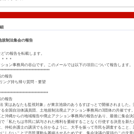
細
地規制法集会の報告
ど’の報告を転載します。
＊＊＊＊
クション事務局の谷山です。このメールでは以下の項目について報告します。
**********************************
演の報告
アリング持ち帰り質問・要望
き
*********************************
演の報告
制法 実はあなたも監視対象」が東京池袋のあうるすぽっとで開催されました
する全国自治体議員団、土地規制法廃止アクション事務局の3団体の共催です
区と沖縄からの地域報告や廃止アクション事務局の報告があり、最後に集会決
項で「私たちは市民に賦与された権利を萎縮することなく行使する決意を新た
は、仲松弁護士の講演でも分かるように、大手を振って市民を調査すること、
かにしないことで市民運動を萎縮させるためです。集会決議の冒頭のこの文章