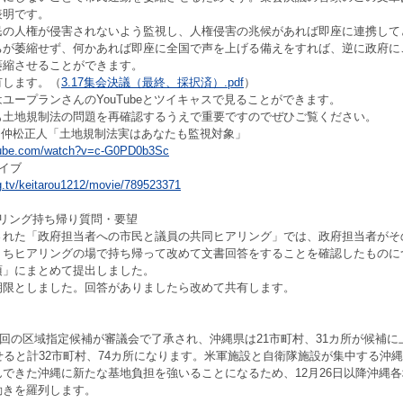
表明です。
民の人権が侵害されないよう監視し、人権侵害の兆候があれば即座に連携して
ちが萎縮せず、何かあれば即座に全国で声を上げる備えをすれば、逆に政府に
萎縮させることができます。
有します。（
3.17集会決議（最終、採択済）.pdf
）
ユープランさんのYouTubeとツイキャスで見ることができます。
も土地規制法の問題を再確認するうえで重要ですのでぜひご覧ください。
UPLAN 仲松正人「土地規制法実はあなたも監視対象」
tube.com/watch?v=c-G0PD0b3Sc
イブ
ng.tv/keitarou1212/movie/789523371
アリング持ち帰り質問・要望
された「政府担当者への市民と議員の共同ヒアリング」では、政府担当者がそ
うちヒアリングの場で持ち帰って改めて文書回答をすることを確認したものに
項」にまとめて提出しました。
期限としました。回答がありましたら改めて共有します。
第4回の区域指定候補が審議会で了承され、沖縄県は21市町村、31カ所が候補
せると計32市町村、74カ所になります。米軍施設と自衛隊施設が集中する沖
できた沖縄に新たな基地負担を強いることになるため、12月26日以降沖縄
動きを羅列します。