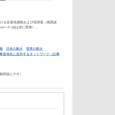
ける反基地運動および琉球弧（南西諸
om
へ※ (a)は@に変換）。
報
日本の動き
世界の動き
事基地
化
に反対する
ネットワーク
（
記事
動関係ビデオ
）