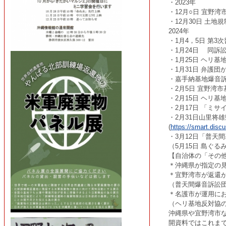
・2023年
・12月○日 宜野
・12月30日 土
2024年
・1月4，5日 第
・1月24日 同
・1月25日 ヘリ
・1月31日 弁護
・嘉手納基地爆音
・2月5日 宜野湾
・2月15日 ヘリ
・2月17日 「ミ
・2月31日山里将
(
https://smart.dis
・3月12日「普天
（5月15日 島ぐ
【自治体の「その
＊沖縄県が指定の
＊宜野湾市が返還
（普天間爆音訴訟
＊名護市が運用に
（ヘリ基地反対協の
沖縄県や宜野湾市
開資料ではこれま