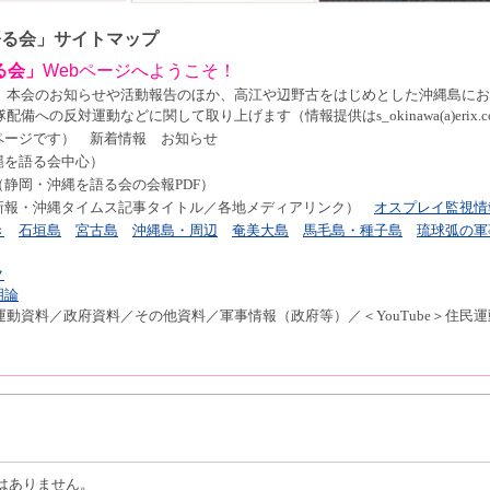
語る会」サイトマップ
る会」
Web
ページへようこそ！
、本会のお知らせや活動報告のほか、高江や辺野古をはじめとした沖縄島にお
への反対運動などに関して取り上げます（情報提供はs_okinawa(a)erix.c
ページです） 新着情報 お知らせ
縄を語る会中心）
（静岡・沖縄を語る会の会報
PDF
）
新報・沖縄タイムス記事タイトル／各地メディアリンク）
オスプレイ監視情
き
石垣島
宮古島
沖縄島
・
周辺
奄美大島
馬毛島・
種子島
琉球弧
の
軍
ク
明論
運動資料／政府資料／その他資料／
軍事情報（政府等）／＜
YouTube
＞住民運
はありません。