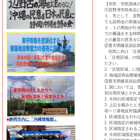
【市民・市民団体
①宜野湾市民有志
１．市として、宜
ても説明会の実施
２．１の周知が行
での審議をする時
との趣旨の意見を
②普天間爆音訴訟
住民に向け「注視
1.「注視区域」
ださい。
2.「注視区域」に
3. 地域説明会開
③普天間爆音訴訟
1. 国においては
別注視区域とされ
2. 今回の区域指
3. 上記を鑑みた
④ヘリ基地反対協
1. 区域指定を行
■
静岡市内に「沖縄情報館」
2. 区域指定の候
3. 区域指定され
4. 今回区域指定