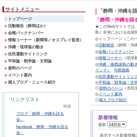
サイトメニュー
「静岡・沖縄を
トップページ
「静岡・沖縄を語
活動報告（静岡ほか）
★この
Web
サイトでは
島）全体における自衛隊配備
会報バックナンバー
◎
トップページ（この
情報コーナー（新聞等／オスプレイ監視）
◎
活動報告
（静岡・沖
沖縄・琉球弧の動き
◎
会報
バックナンバー
住民運動サイトリンク
◎
情報コーナー
（琉球
平和論・戦争論・文明論
◎
沖縄
・
南西諸島
の
動
資料のページ
リンク）
与那国島
イベント案内
◎
住民運動
サイトリン
個人ブログ・ニュース紹介
◎
平和論・戦争論・文
◎
資料のページ
（
市民
◎
イベント案内
リンクリスト
◎
個人ブログ紹介
検索
ブログ「静岡・沖縄を語る
新着情報
会」
最新
facebook「静岡・沖縄を語る
会」
表示すべき新着情報