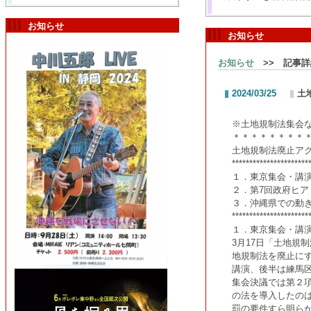
お知らせ
お知らせ
お知らせ
>> 記事詳
2024/03/25
土
※土地規制法集会な
＊＊＊＊＊＊＊＊
土地規制法廃止ア
**********************
１．東京集会・講
２．第7回政府ヒ
３．沖縄県での動
**********************
１．東京集会・講
3月17日「土地規
地規制法を廃止に
講演、後半は練馬
集会決議では第２
の法を導入したの
罰の要件すら明ら