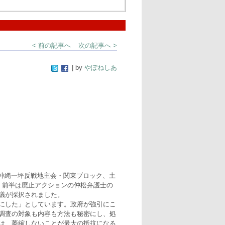
< 前の記事へ
次の記事へ >
| by
やぽねしあ
。沖縄一坪反戦地主会・関東ブロック、土
。前半は廃止アクションの仲松弁護士の
議が採択されました。
にした」としています。政府が強引にこ
調査の対象も内容も方法も秘密にし、処
は、萎縮しないことが最大の抵抗になる