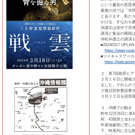
という趣旨の意思
最後の項では「市
とあります。私た
かける、すなわち
決議文は添付で共
講演と集会の模様は
仲松弁護士の講演
■20240317 
https://www.you
■ツイキャスアーカ
https://twitcasti
２．第7回政府ヒ
２月１６日に開催
ました。それらの
グ後日回答要請事
３月２２日を回答
３．沖縄での動き
昨年12月26日に
村、43箇所と合わ
年基地被害に苦しん
下、時系列に主な