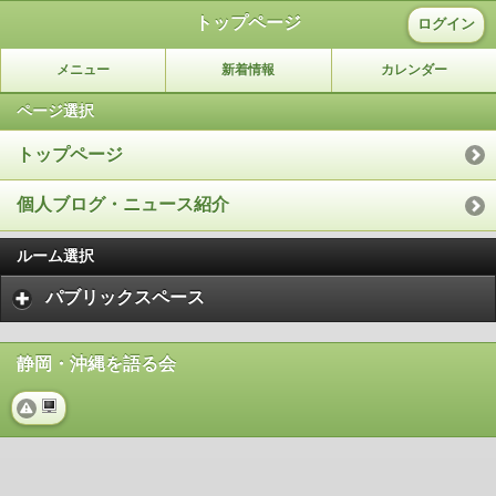
トップページ
ログイン
メニュー
新着情報
カレンダー
ページ選択
トップページ
個人ブログ・ニュース紹介
ルーム選択
パブリックスペース
静岡・沖縄を語る会