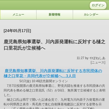
ログイン
メニュー
新着情報
カレンダー
[24年05月17日]
鹿児島県知事選挙、川内原発運転に反対する樋之
口里花氏が立候補へ
11:27 by やぽねしあ
[ニュース]
鹿児島県知事選挙、川内原発運転に反対する市民団体の
樋之口里花・共同代表が立候補へ…3人目
5/17(金) 10:49読売新聞オンライン
7月7日投開票の鹿児島県知事選に、野党共闘を推進する市民団体の共
同代表を務める樋之口里花氏（52）が16日、無所属で立候補すると表明
した。
樋之口氏は県庁で開いた記者会見で、九州電力川内原子力発電所の運
転や同県西之表市・馬毛島で進む自衛隊基地建設に反対する姿勢を示
し、「広く県民の声を聞いた政治をしたい」と述べた。(以下略)