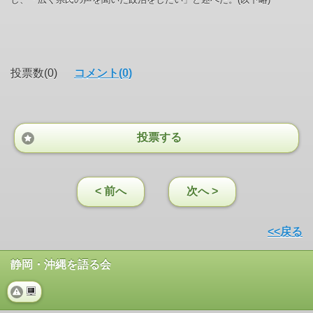
投票数(0)
コメント(0)
投票する
< 前へ
次へ >
<<戻る
静岡・沖縄を語る会