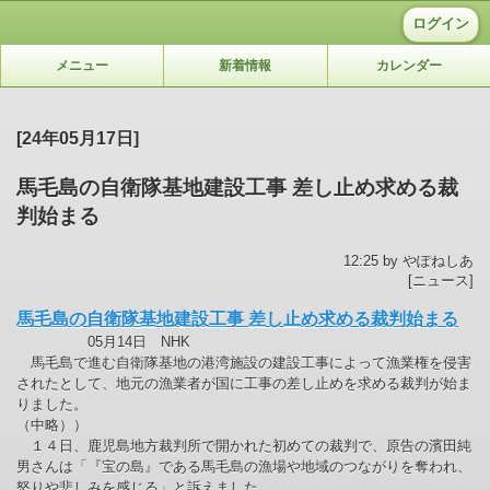
ログイン
メニュー
新着情報
カレンダー
[24年05月17日]
馬毛島の自衛隊基地建設工事 差し止め求める裁
判始まる
12:25 by やぽねしあ
[ニュース]
馬毛島の自衛隊基地建設工事 差し止め求める裁判始まる
05月14日 NHK
馬毛島で進む自衛隊基地の港湾施設の建設工事によって漁業権を侵害
されたとして、地元の漁業者が国に工事の差し止めを求める裁判が始ま
りました。
（中略））
１４日、鹿児島地方裁判所で開かれた初めての裁判で、原告の濱田純
男さんは「『宝の島』である馬毛島の漁場や地域のつながりを奪われ、
怒りや悲しみを感じる」と訴えました。